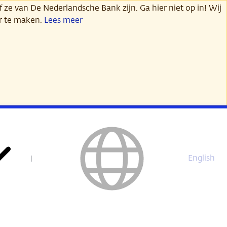
 ze van De Nederlandsche Bank zijn. Ga hier niet op in! Wij
er te maken.
Lees meer
English
This
page
is
not
available
in
English.