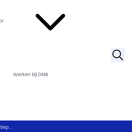
or
Zoek
Werken bij DNB
2021-10-19 DNB is traject gestart voor de optimalisatie van het validatieproces van XBRL-rapportages