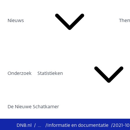
Nieuws
Them
Onderzoek
Statistieken
De Nieuwe Schatkamer
DNB.nl
/
...
/
Informatie en documentatie
/