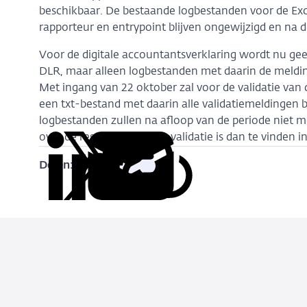
beschikbaar. De bestaande logbestanden voor de Exc
rapporteur en entrypoint blijven ongewijzigd en na 
Voor de digitale accountantsverklaring wordt nu geen
DLR, maar alleen logbestanden met daarin de melding
Met ingang van 22 oktober zal voor de validatie van
een txt-bestand met daarin alle validatiemeldingen
logbestanden zullen na afloop van de periode niet 
over de resultaten van de validatie is dan te vinden 
Delen:
Kopieer
Deel
Deel
Deel
Deel
deze
via
via
via
via
URL
LinkedIn
X
Facebook
e-
mail