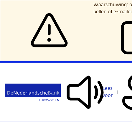
Ga
Waarschuwing: opl
verder
bellen of e-maile
naar
hoofdinhoud
Lees
voor