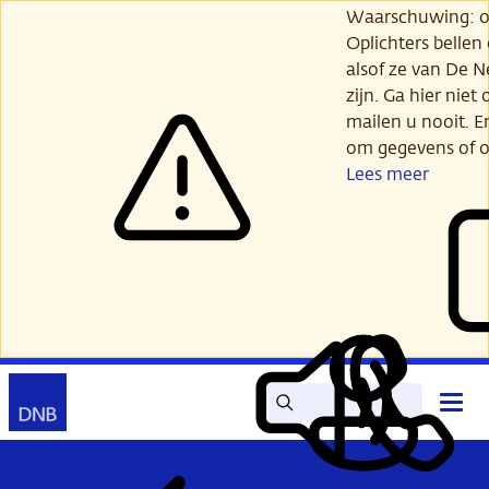
Ga
Waarschuwing: opl
verder
Oplichters bellen
naar
alsof ze van De 
hoofdinhoud
zijn. Ga hier niet 
mailen u nooit. E
om gegevens of o
Lees meer
Zoek
Contact
Hoof
Lees
Mijn
open
voor
DNB