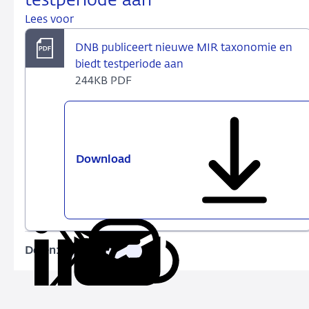
testperiode aan
Lees voor
DNB publiceert nieuwe MIR taxonomie en
biedt testperiode aan
244KB PDF
Download
DNB
publiceert
nieuwe
MIR
taxonomie
en
Delen:
Kopieer
Deel
Deel
Deel
Deel
biedt
deze
via
via
via
via
testperiode
URL
LinkedIn
X
Facebook
e-
aan
mail