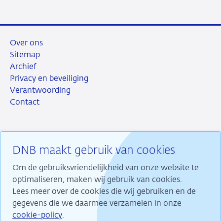
Over ons
Sitemap
Archief
Privacy en beveiliging
Verantwoording
Contact
DNB maakt gebruik van cookies
RSS
Instagram
Linkedin
X
Om de gebruiksvriendelijkheid van onze website te
optimaliseren, maken wij gebruik van cookies.
Lees meer over de cookies die wij gebruiken en de
gegevens die we daarmee verzamelen in onze
Wij maken ons sterk voor financiële stabiliteit en
cookie-policy
.
dragen daarmee bij aan duurzame welvaart in