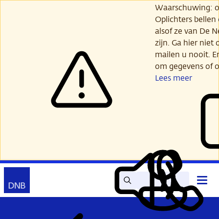
Ga
Waarschuwing: opl
verder
Oplichters bellen
naar
alsof ze van De 
hoofdinhoud
zijn. Ga hier niet 
mailen u nooit. E
om gegevens of o
Lees meer
Zoek
Contact
Hoof
Lees
Mijn
open
voor
DNB