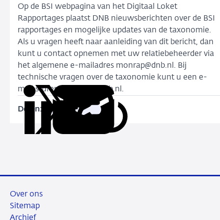
Op de BSI webpagina van het Digitaal Loket
Rapportages plaatst DNB nieuwsberichten over de BSI
rapportages en mogelijke updates van de taxonomie.
Als u vragen heeft naar aanleiding van dit bericht, dan
kunt u contact opnemen met uw relatiebeheerder via
het algemene e-mailadres monrap@dnb.nl. Bij
technische vragen over de taxonomie kunt u een e-
mail sturen naar xbrl@dnb.nl.
Delen:
Kopieer
Deel
Deel
Deel
Deel
deze
via
via
via
via
URL
LinkedIn
X
Facebook
e-
mail
Over ons
Sitemap
Archief