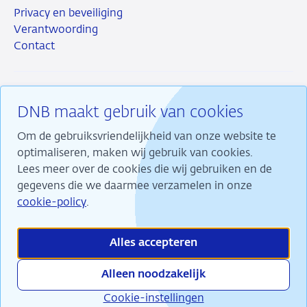
Privacy en beveiliging
Verantwoording
Contact
DNB maakt gebruik van cookies
RSS
Instagram
Linkedin
X
Om de gebruiksvriendelijkheid van onze website te
optimaliseren, maken wij gebruik van cookies.
Lees meer over de cookies die wij gebruiken en de
gegevens die we daarmee verzamelen in onze
Wij maken ons sterk voor financiële stabiliteit en
cookie-policy
.
dragen daarmee bij aan duurzame welvaart in
Nederland.
Alles accepteren
Alleen noodzakelijk
Cookie-instellingen