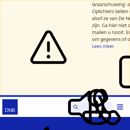
Ga
Waarschuwing: opl
verder
Oplichters bellen
naar
alsof ze van De 
hoofdinhoud
zijn. Ga hier niet 
mailen u nooit. E
om gegevens of o
Lees meer
Zoek
Contact
Hoof
Lees
Mijn
open
voor
DNB