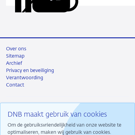
Deel
Deel
Deel
Deel
deze
via
via
via
via
URL
LinkedIn
X
Facebook
e-
mail
Over ons
Sitemap
Archief
Privacy en beveiliging
Verantwoording
Contact
DNB maakt gebruik van cookies
RSS
Instagram
Linkedin
X
Om de gebruiksvriendelijkheid van onze website te
optimaliseren, maken wij gebruik van cookies.