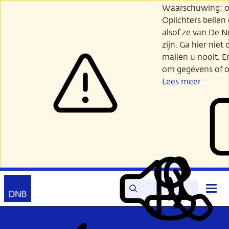
Ga
Waarschuwing: opl
verder
Oplichters bellen
naar
alsof ze van De 
hoofdinhoud
zijn. Ga hier niet 
mailen u nooit. E
om gegevens of o
Lees meer
Zoek
Contact
Hoof
Lees
Mijn
open
voor
DNB