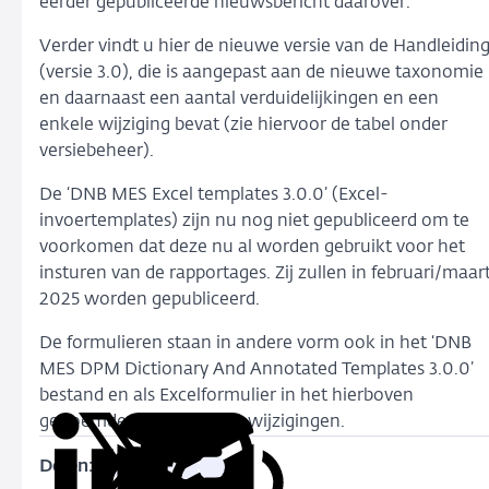
eerder gepubliceerde nieuwsbericht daarover.
Verder vindt u hier de nieuwe versie van de Handleidin
(versie 3.0), die is aangepast aan de nieuwe taxonomie
en daarnaast een aantal verduidelijkingen en een
enkele wijziging bevat (zie hiervoor de tabel onder
versiebeheer).
De ‘DNB MES Excel templates 3.0.0’ (Excel-
invoertemplates) zijn nu nog niet gepubliceerd om te
voorkomen dat deze nu al worden gebruikt voor het
insturen van de rapportages. Zij zullen in februari/maar
2025 worden gepubliceerd.
De formulieren staan in andere vorm ook in het ‘DNB
MES DPM Dictionary And Annotated Templates 3.0.0’
bestand en als Excelformulier in het hierboven
genoemde overzicht met wijzigingen.
Delen:
Kopieer
Deel
Deel
Deel
Deel