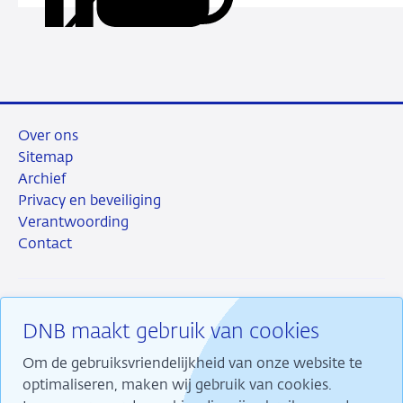
deze
via
via
via
via
URL
LinkedIn
X
Facebook
e-
mail
Over ons
Sitemap
Archief
Privacy en beveiliging
Verantwoording
Contact
DNB maakt gebruik van cookies
RSS
Instagram
Linkedin
X
Om de gebruiksvriendelijkheid van onze website te
optimaliseren, maken wij gebruik van cookies.