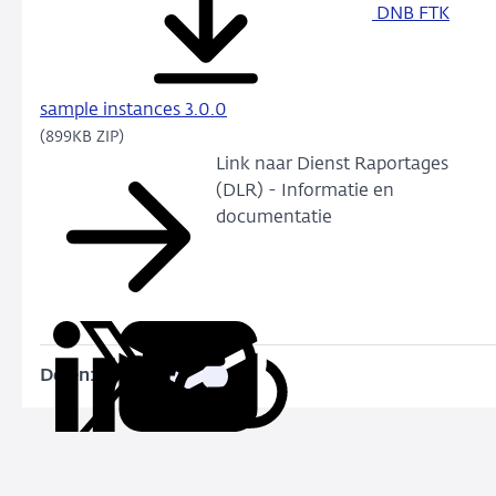
DNB FTK
sample instances 3.0.0
(899KB ZIP)
Link naar Dienst Raportages
(DLR) - Informatie en
documentatie
Delen:
Kopieer
Deel
Deel
Deel
Deel
deze
via
via
via
via
URL
LinkedIn
X
Facebook
e-
mail