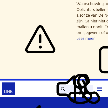
Ga
Waarschuwing: opl
verder
Oplichters bellen
naar
alsof ze van De 
hoofdinhoud
zijn. Ga hier niet 
mailen u nooit. E
om gegevens of o
Lees meer
Zoek
Contact
Hoof
Lees
Mijn
open
voor
DNB