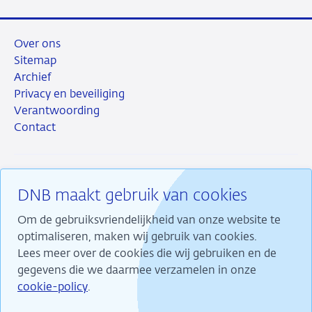
Over ons
Sitemap
Archief
Privacy en beveiliging
Verantwoording
Contact
DNB maakt gebruik van cookies
RSS
Instagram
Linkedin
X
Om de gebruiksvriendelijkheid van onze website te
optimaliseren, maken wij gebruik van cookies.
Lees meer over de cookies die wij gebruiken en de
gegevens die we daarmee verzamelen in onze
Wij maken ons sterk voor financiële stabiliteit en
cookie-policy
.
dragen daarmee bij aan duurzame welvaart in
Nederland.