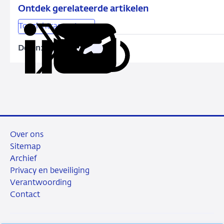
Ontdek gerelateerde artikelen
Toezichtrapportages
Delen:
Kopieer
Deel
Deel
Deel
Deel
deze
via
via
via
via
URL
LinkedIn
X
Facebook
e-
mail
Over ons
Sitemap
Archief
Privacy en beveiliging
Verantwoording
Contact