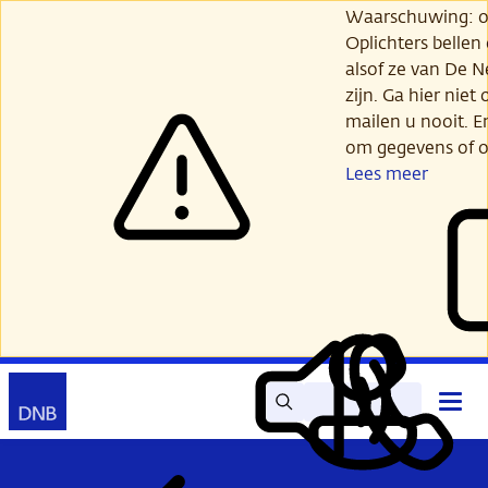
Ga
Waarschuwing: opl
verder
Oplichters bellen
naar
alsof ze van De 
hoofdinhoud
zijn. Ga hier niet 
mailen u nooit. E
om gegevens of o
Lees meer
Zoek
Contact
Hoof
Lees
Mijn
open
voor
DNB