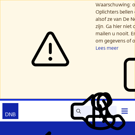
Ga
Waarschuwing: opl
verder
Oplichters bellen
naar
alsof ze van De 
hoofdinhoud
zijn. Ga hier niet 
mailen u nooit. E
om gegevens of o
Lees meer
Zoek
Contact
Hoof
Lees
Mijn
open
voor
DNB