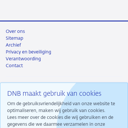
mail
Over ons
Sitemap
Archief
Privacy en beveiliging
Verantwoording
Contact
DNB maakt gebruik van cookies
RSS
Instagram
Linkedin
X
Om de gebruiksvriendelijkheid van onze website te
optimaliseren, maken wij gebruik van cookies.
Lees meer over de cookies die wij gebruiken en de
gegevens die we daarmee verzamelen in onze
Wij maken ons sterk voor financiële stabiliteit en