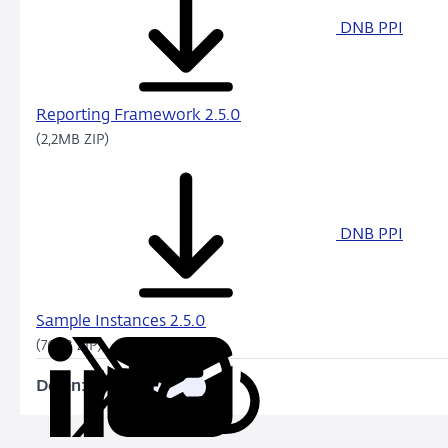
DNB PPI
Reporting Framework 2.5.0
(2,2MB ZIP)
DNB PPI
Sample Instances 2.5.0
(76KB ZIP)
Delen:
Kopieer
Deel
Deel
Deel
Deel
deze
via
via
via
via
URL
LinkedIn
X
Facebook
e-