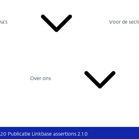
a's
Voor de sect
Over ons
20 Publicatie Linkbase assertions 2.1.0