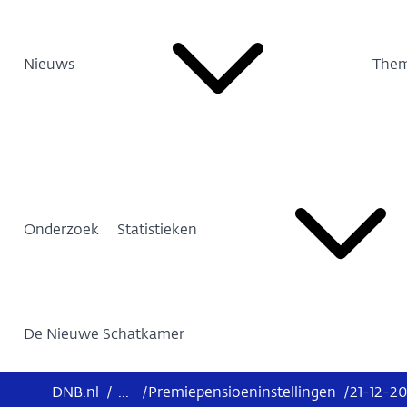
Nieuws
Them
Onderzoek
Statistieken
De Nieuwe Schatkamer
DNB.nl
/
...
/
Premiepensioeninstellingen
/
21-12-20