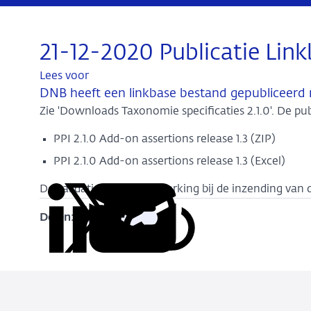
21-12-2020 Publicatie Linkb
Lees voor
DNB heeft een linkbase bestand gepubliceerd me
Zie 'Downloads Taxonomie specificaties 2.1.0'. De pu
PPI 2.1.0 Add-on assertions release 1.3 (ZIP)
PPI 2.1.0 Add-on assertions release 1.3 (Excel)
De validaties treden in werking bij de inzending va
Delen:
Kopieer
Deel
Deel
Deel
Deel
deze
via
via
via
via
URL
LinkedIn
X
Facebook
e-
mail