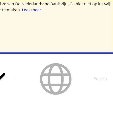
 ze van De Nederlandsche Bank zijn. Ga hier niet op in! Wij
er te maken.
Lees meer
English
This
page
is
not
available
in
English.