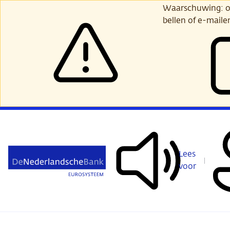
Ga
Waarschuwing: opl
verder
bellen of e-maile
naar
hoofdinhoud
Lees
voor