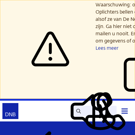
Ga
Waarschuwing: opl
verder
Oplichters bellen
naar
alsof ze van De 
hoofdinhoud
zijn. Ga hier niet 
mailen u nooit. E
om gegevens of o
Lees meer
Zoek
Contact
Hoof
Lees
Mijn
open
voor
DNB