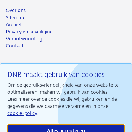
Over ons
Sitemap
Archief
Privacy en beveiliging
Verantwoording
Contact
DNB maakt gebruik van cookies
RSS
Instagram
Linkedin
X
Om de gebruiksvriendelijkheid van onze website te
optimaliseren, maken wij gebruik van cookies.
Lees meer over de cookies die wij gebruiken en de
gegevens die we daarmee verzamelen in onze
Wij maken ons sterk voor financiële stabiliteit en
cookie-policy
.
dragen daarmee bij aan duurzame welvaart in
Nederland.
Alles accepteren