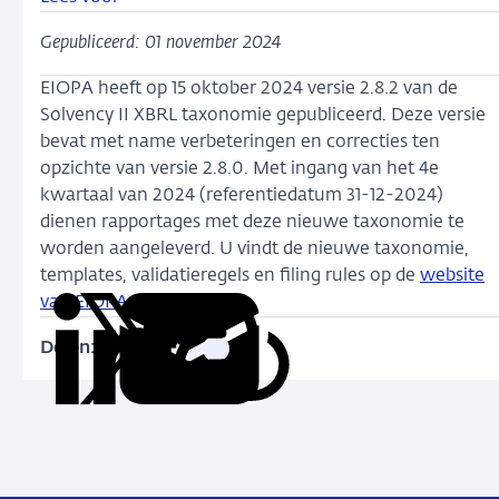
Gepubliceerd: 01 november 2024
EIOPA heeft op 15 oktober 2024 versie 2.8.2 van de
Solvency II XBRL taxonomie gepubliceerd. Deze versie
bevat met name verbeteringen en correcties ten
opzichte van versie 2.8.0. Met ingang van het 4e
kwartaal van 2024 (referentiedatum 31-12-2024)
dienen rapportages met deze nieuwe taxonomie te
worden aangeleverd. U vindt de nieuwe taxonomie,
templates, validatieregels en filing rules op de
website
van EIOPA
.
Delen:
Kopieer
Deel
Deel
Deel
Deel
deze
via
via
via
via
URL
LinkedIn
X
Facebook
e-
mail