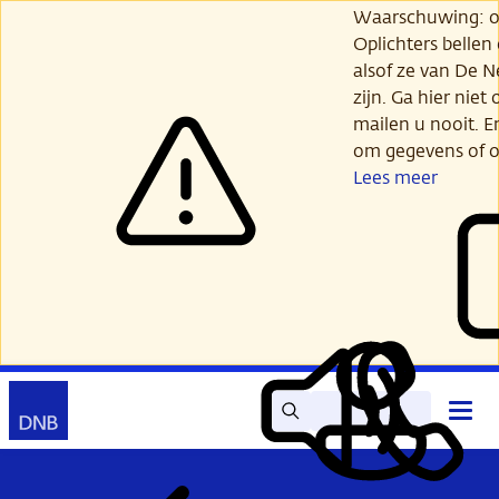
Ga
Waarschuwing: opl
verder
Oplichters bellen
naar
alsof ze van De 
hoofdinhoud
zijn. Ga hier niet 
mailen u nooit. E
om gegevens of o
Lees meer
Zoek
Contact
Hoof
Lees
Mijn
open
voor
DNB