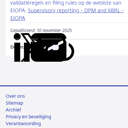
validatieregels en filing rules op de webiste van
EIOPA:
Supervisory reporting - DPM and XBRL -
EIOPA
Gepubliceerd: 10 november 2025
Delen:
Kopieer
Deel
Deel
Deel
Deel
deze
via
via
via
via
URL
LinkedIn
X
Facebook
e-
mail
Over ons
Sitemap
Archief
Privacy en beveiliging
Verantwoording