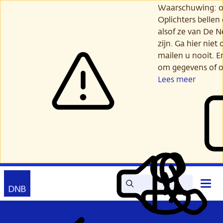
Ga
Waarschuwing: opl
verder
Oplichters bellen
naar
alsof ze van De 
hoofdinhoud
zijn. Ga hier niet 
mailen u nooit. E
om gegevens of o
Lees meer
Zoek
Contact
Hoof
Lees
Mijn
open
voor
DNB