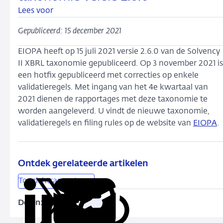
Lees voor
Gepubliceerd: 15 december 2021
EIOPA heeft op 15 juli 2021 versie 2.6.0 van de Solvency
II XBRL taxonomie gepubliceerd. Op 3 november 2021 is
een hotfix gepubliceerd met correcties op enkele
validatieregels. Met ingang van het 4e kwartaal van
2021 dienen de rapportages met deze taxonomie te
worden aangeleverd. U vindt de nieuwe taxonomie,
validatieregels en filing rules op de website van
EIOPA
.
Ontdek gerelateerde artikelen
Toezichtrapportages
Delen:
Kopieer
Deel
Deel
Deel
Deel
deze
via
via
via
via
URL