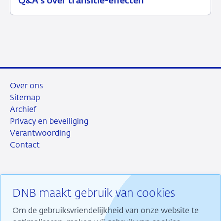
Q&A’s over transitie-effecten
juli
toezicht
2026
Over ons
Sitemap
Archief
Privacy en beveiliging
Verantwoording
Contact
DNB maakt gebruik van cookies
RSS
Instagram
Linkedin
X
Om de gebruiksvriendelijkheid van onze website te