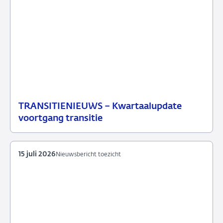
TRANSITIENIEUWS – Kwartaalupdate
20
Nieuwsbericht
voortgang transitie
juli
toezicht
2026
15 juli 2026
Nieuwsbericht toezicht