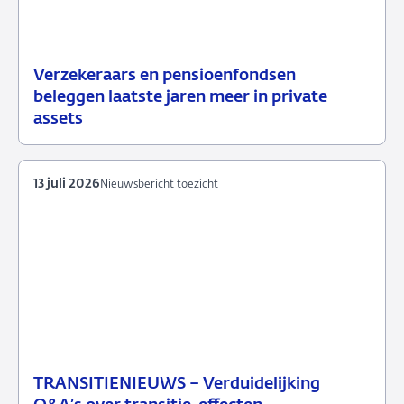
Verzekeraars en pensioenfondsen
15
Nieuwsbericht
beleggen laatste jaren meer in private
juli
toezicht
assets
2026
13 juli 2026
Nieuwsbericht toezicht
TRANSITIENIEUWS – Verduidelijking
13
Nieuwsbericht