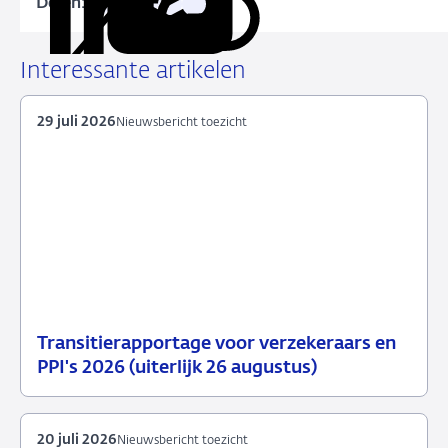
Delen:
Kopieer
Deel
Deel
Deel
Deel
deze
via
via
via
via
URL
LinkedIn
X
Facebook
e-
Interessante artikelen
mail
29 juli 2026
Nieuwsbericht toezicht
Transitierapportage voor verzekeraars en
29
Nieuwsbericht
PPI's 2026 (uiterlijk 26 augustus)
juli
toezicht
2026
20 juli 2026
Nieuwsbericht toezicht