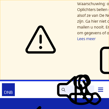
Ga
Waarschuwing: opl
verder
Oplichters bellen
naar
alsof ze van De 
hoofdinhoud
zijn. Ga hier niet 
mailen u nooit. E
om gegevens of o
Lees meer
Zoek
Contact
Hoof
Lees
Mijn
open
voor
DNB