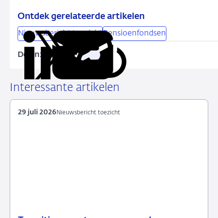
Ontdek gerelateerde artikelen
Nieuwsbericht toezicht
Pensioenfondsen
Delen:
Kopieer
Deel
Deel
Deel
Deel
deze
via
via
via
via
URL
LinkedIn
X
Facebook
e-
Interessante artikelen
mail
29 juli 2026
Nieuwsbericht toezicht