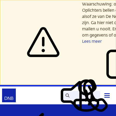
Ga
Waarschuwing: opl
verder
Oplichters bellen
naar
alsof ze van De 
hoofdinhoud
zijn. Ga hier niet 
mailen u nooit. E
om gegevens of o
Lees meer
Zoek
Contact
Hoof
Lees
Mijn
open
voor
DNB