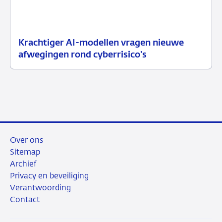
Krachtiger AI-modellen vragen nieuwe
10
Nieuwsbericht
afwegingen rond cyberrisico's
juli
toezicht
2026
Over ons
Sitemap
Archief
Privacy en beveiliging
Verantwoording
Contact