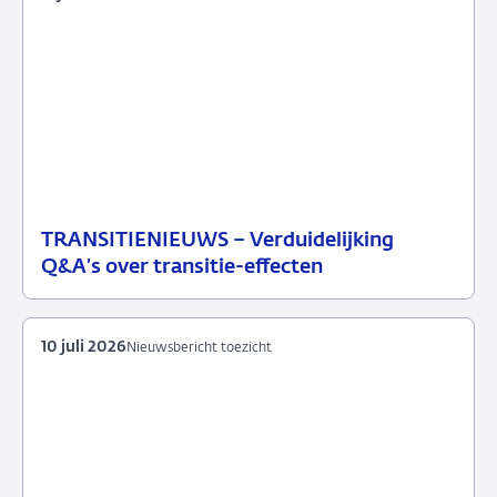
TRANSITIENIEUWS – Verduidelijking
13
Nieuwsbericht
Q&A’s over transitie-effecten
juli
toezicht
2026
10 juli 2026
Nieuwsbericht toezicht