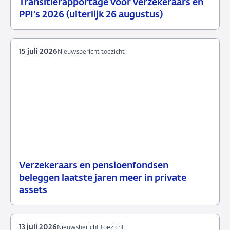
Transitierapportage voor verzekeraars en
29
Nieuwsbericht
PPI's 2026 (uiterlijk 26 augustus)
juli
toezicht
2026
15 juli 2026
Nieuwsbericht toezicht
Verzekeraars en pensioenfondsen
15
Nieuwsbericht
beleggen laatste jaren meer in private
juli
toezicht
assets
2026
13 juli 2026
Nieuwsbericht toezicht