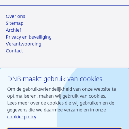
Over ons
Sitemap
Archief
Privacy en beveiliging
Verantwoording
Contact
DNB maakt gebruik van cookies
RSS
Instagram
Linkedin
X
Om de gebruiksvriendelijkheid van onze website te
optimaliseren, maken wij gebruik van cookies.
Lees meer over de cookies die wij gebruiken en de
gegevens die we daarmee verzamelen in onze
Wij maken ons sterk voor financiële stabiliteit en
cookie-policy
.
dragen daarmee bij aan duurzame welvaart in
Nederland.