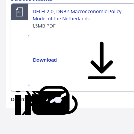
DELFI 2.0, DNB's Macroeconomic Policy
Model of the Netherlands
1,5MB PDF
Download
DELFI
2.0,
DNB's
Macroeconomic
Policy
Model
Delen:
Kopieer
Deel
Deel
Deel
Deel
of
deze
via
via
via
via
the
URL
LinkedIn
X
Facebook
e-
Netherlands
mail