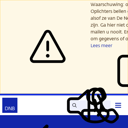
Ga
Waarschuwing: opl
verder
Oplichters bellen
naar
alsof ze van De 
hoofdinhoud
zijn. Ga hier niet 
mailen u nooit. E
om gegevens of o
Lees meer
Zoek
Contact
Hoof
Lees
Mijn
open
voor
DNB