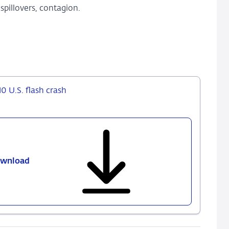
 spillovers, contagion.
10 U.S. flash crash
wnload
589
-
The
international
spillovers
of