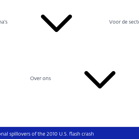
a's
Voor de sect
Over ons
nal spillovers of the 2010 U.S. flash crash