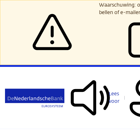
Ga
Waarschuwing: opl
verder
bellen of e-maile
naar
hoofdinhoud
Lees
voor