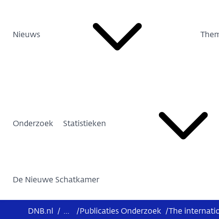
Nieuws
Them
Onderzoek
Statistieken
De Nieuwe Schatkamer
DNB.nl
/
...
/
Publicaties Onderzoek
/
The internatio