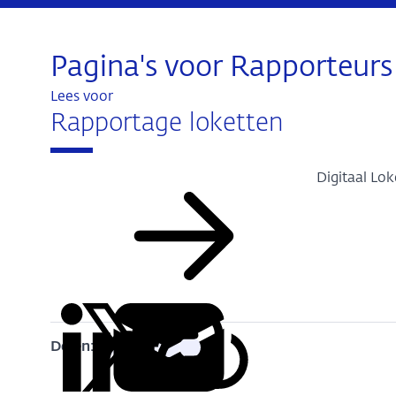
Pagina's voor Rapporteurs
Lees voor
Rapportage loketten
Digitaal Lo
Delen:
Kopieer
Deel
Deel
Deel
Deel
deze
via
via
via
via
URL