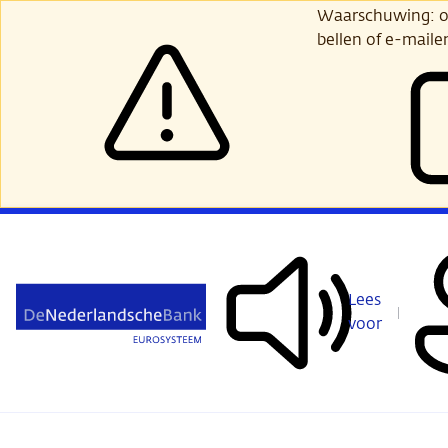
Ga
Waarschuwing: opl
verder
bellen of e-maile
naar
hoofdinhoud
Lees
voor