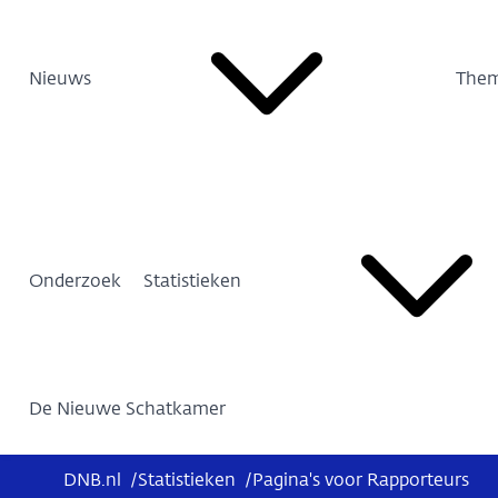
Nieuws
Them
Onderzoek
Statistieken
De Nieuwe Schatkamer
DNB.nl
/
Statistieken
/
Pagina's voor Rapporteurs