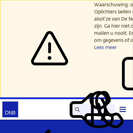
Ga
Waarschuwing: opl
verder
Oplichters bellen
naar
alsof ze van De 
hoofdinhoud
zijn. Ga hier niet 
mailen u nooit. E
om gegevens of o
Lees meer
Zoek
Contact
Hoof
Lees
Mijn
open
voor
DNB