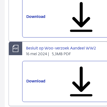
Download
Woo-
verzoek
Aandeel
WW2
Besluit op Woo-verzoek Aandeel WW2
16 mei 2024 |
5,3MB PDF
Download
Besluit
op
Woo-
verzoek
Aandeel