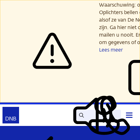
Ga
Waarschuwing: opl
verder
Oplichters bellen
naar
alsof ze van De 
hoofdinhoud
zijn. Ga hier niet 
mailen u nooit. E
om gegevens of o
Lees meer
Zoek
Contact
Hoof
Lees
Mijn
open
voor
DNB