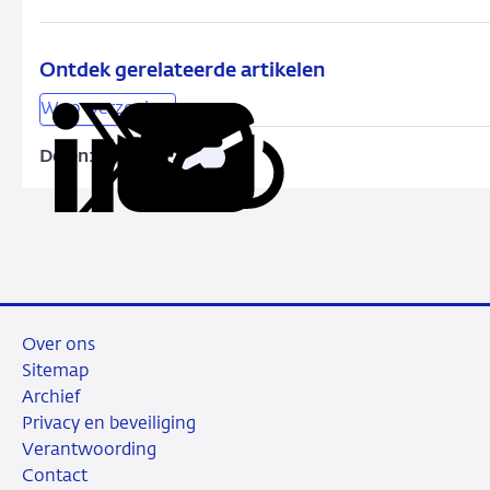
WW2
Ontdek gerelateerde artikelen
Woo-verzoeken
Delen:
Kopieer
Deel
Deel
Deel
Deel
deze
via
via
via
via
URL
LinkedIn
X
Facebook
e-
mail
Over ons
Sitemap
Archief
Privacy en beveiliging
Verantwoording
Contact