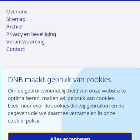
Over ons
Sitemap
Archief
Privacy en beveiliging
Verantwoording
Contact
DNB maakt gebruik van cookies
RSS
Instagram
Linkedin
X
Om de gebruiksvriendelijkheid van onze website te
optimaliseren, maken wij gebruik van cookies.
Lees meer over de cookies die wij gebruiken en de
gegevens die we daarmee verzamelen in onze
Wij maken ons sterk voor financiële stabiliteit en
cookie-policy
.
dragen daarmee bij aan duurzame welvaart in
Nederland.
Alles accepteren