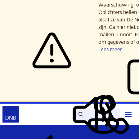
Ga
Waarschuwing: opl
verder
Oplichters bellen
naar
alsof ze van De 
hoofdinhoud
zijn. Ga hier niet 
mailen u nooit. E
om gegevens of o
Lees meer
Zoek
Contact
Hoof
Lees
Mijn
open
voor
DNB