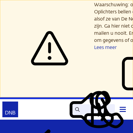
Ga
Waarschuwing: opl
verder
Oplichters bellen
naar
alsof ze van De 
hoofdinhoud
zijn. Ga hier niet 
mailen u nooit. E
om gegevens of o
Lees meer
Zoek
Contact
Hoof
Lees
Mijn
open
voor
DNB