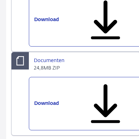
Download
Woo-
besluit
op
Woo-
verzoek
Corruptieschandaal
Documenten
Odebrecht
24,8MB ZIP
Download
Documenten