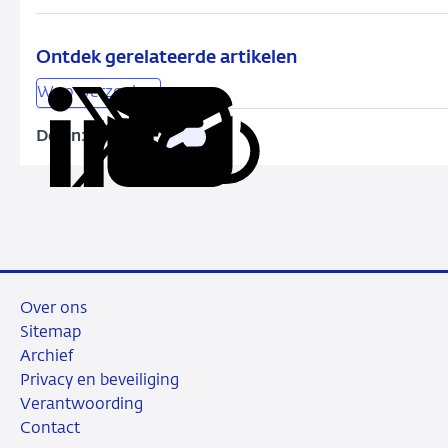
Ontdek gerelateerde artikelen
Woo-verzoeken
Delen:
Kopieer
Deel
Deel
Deel
Deel
deze
via
via
via
via
URL
LinkedIn
X
Facebook
e-
mail
Over ons
Sitemap
Archief
Privacy en beveiliging
Verantwoording
Contact