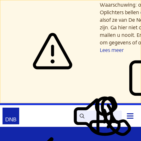
Ga
Waarschuwing: opl
verder
Oplichters bellen
naar
alsof ze van De 
hoofdinhoud
zijn. Ga hier niet 
mailen u nooit. E
om gegevens of o
Lees meer
Zoek
Contact
Hoof
Lees
Mijn
open
voor
DNB