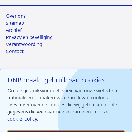
Over ons
Sitemap
Archief
Privacy en beveiliging
Verantwoording
Contact
DNB maakt gebruik van cookies
RSS
Instagram
Linkedin
X
Om de gebruiksvriendelijkheid van onze website te
optimaliseren, maken wij gebruik van cookies.
Lees meer over de cookies die wij gebruiken en de
gegevens die we daarmee verzamelen in onze
Wij maken ons sterk voor financiële stabiliteit en
cookie-policy
.
dragen daarmee bij aan duurzame welvaart in
Nederland.