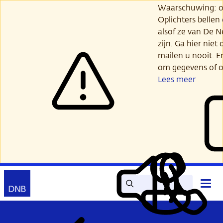
Ga
Waarschuwing: opl
verder
Oplichters bellen
naar
alsof ze van De 
hoofdinhoud
zijn. Ga hier niet 
mailen u nooit. E
om gegevens of o
Lees meer
Zoek
Contact
Hoof
Lees
Mijn
open
voor
DNB