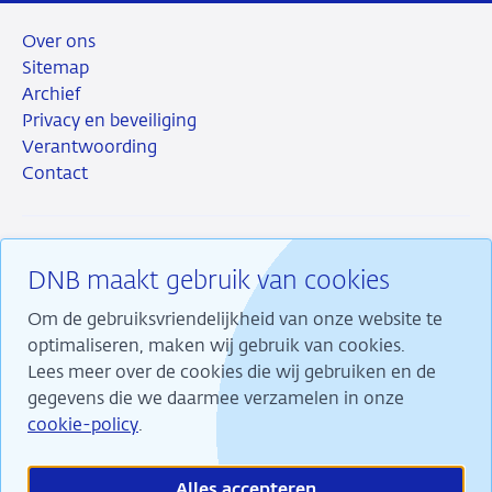
Over ons
Sitemap
Archief
Privacy en beveiliging
Verantwoording
Contact
DNB maakt gebruik van cookies
RSS
Instagram
Linkedin
X
Om de gebruiksvriendelijkheid van onze website te
optimaliseren, maken wij gebruik van cookies.
Lees meer over de cookies die wij gebruiken en de
gegevens die we daarmee verzamelen in onze
Wij maken ons sterk voor financiële stabiliteit en
cookie-policy
.
dragen daarmee bij aan duurzame welvaart in
Nederland.
Alles accepteren