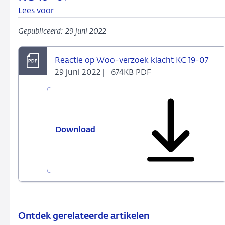
Lees voor
Gepubliceerd: 29 juni 2022
Reactie op Woo-verzoek klacht KC 19-07
29 juni 2022 |
674KB PDF
Download
Reactie
op
Woo-
verzoek
klacht
KC
19-
07
Ontdek gerelateerde artikelen