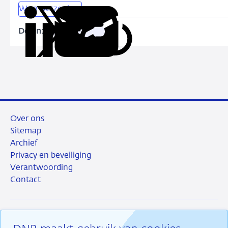
Woo-verzoeken
Delen:
Kopieer
Deel
Deel
Deel
Deel
deze
via
via
via
via
URL
LinkedIn
X
Facebook
e-
mail
Over ons
Sitemap
Archief
Privacy en beveiliging
Verantwoording
Contact