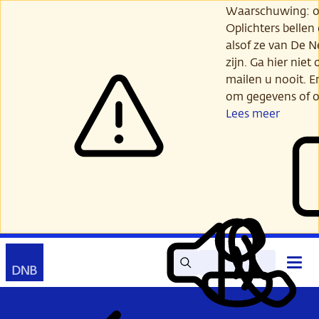
Ga
Waarschuwing: opl
verder
Oplichters bellen
naar
alsof ze van De 
hoofdinhoud
zijn. Ga hier niet 
mailen u nooit. E
om gegevens of o
Lees meer
Zoek
Contact
Hoof
Lees
Mijn
open
voor
DNB