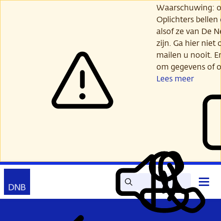
Ga
Waarschuwing: opl
verder
Oplichters bellen
naar
alsof ze van De 
hoofdinhoud
zijn. Ga hier niet 
mailen u nooit. E
om gegevens of o
Lees meer
Zoek
Contact
Hoof
Lees
Mijn
open
voor
DNB