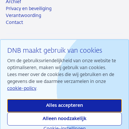
Archief
Privacy en beveiliging
Verantwoording
Contact
DNB maakt gebruik van cookies
RSS
Instagram
Linkedin
X
Om de gebruiksvriendelijkheid van onze website te
optimaliseren, maken wij gebruik van cookies.
Lees meer over de cookies die wij gebruiken en de
gegevens die we daarmee verzamelen in onze
Wij maken ons sterk voor financiële stabiliteit en
cookie-policy
.
dragen daarmee bij aan duurzame welvaart in
Nederland.
Alles accepteren
Alleen noodzakelijk