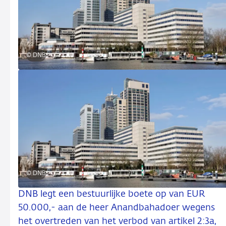
© DNB
© DNB
DNB legt een bestuurlijke boete op van EUR
50.000,- aan de heer Anandbahadoer wegens
het overtreden van het verbod van artikel 2:3a,