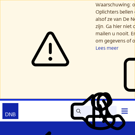
Ga
Waarschuwing: opl
verder
Oplichters bellen
naar
alsof ze van De 
hoofdinhoud
zijn. Ga hier niet 
mailen u nooit. E
om gegevens of o
Lees meer
Zoek
Contact
Hoof
Lees
Mijn
open
voor
DNB