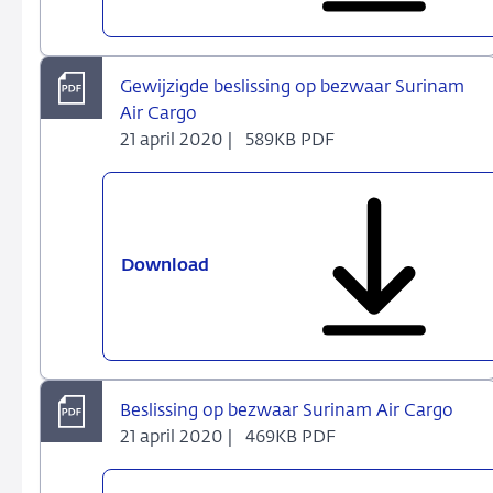
Air
Cargo
Gewijzigde beslissing op bezwaar Surinam
Air Cargo
21 april 2020 |
589KB PDF
Download
Gewijzigde
beslissing
op
bezwaar
Surinam
Air
Beslissing op bezwaar Surinam Air Cargo
Cargo
21 april 2020 |
469KB PDF