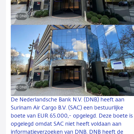
© DNB
© DNB
De Nederlandsche Bank N.V. (DNB) heeft aan
Surinam Air Cargo B.V. (SAC) een bestuurlijke
boete van EUR 65.000,- opgelegd. Deze boete is
opgelegd omdat SAC niet heeft voldaan aan
informatieverzoeken van DNB. DNB heeft de