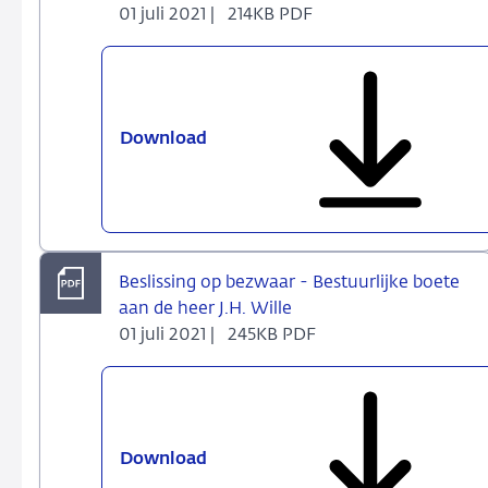
01 juli 2021 |
214KB PDF
Download
Besluit
tot
het
opleggen
van
een
Beslissing op bezwaar - Bestuurlijke boete
bestuurlijke
aan de heer J.H. Wille
boete
01 juli 2021 |
245KB PDF
aan
de
heer
J.H.
Wille
Download
Beslissing
op