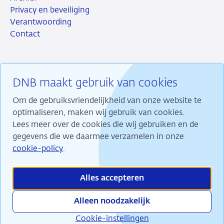
Privacy en beveiliging
Verantwoording
Contact
DNB maakt gebruik van cookies
RSS
Instagram
Linkedin
X
Om de gebruiksvriendelijkheid van onze website te
optimaliseren, maken wij gebruik van cookies.
Lees meer over de cookies die wij gebruiken en de
gegevens die we daarmee verzamelen in onze
Wij maken ons sterk voor financiële stabiliteit en
cookie-policy
.
dragen daarmee bij aan duurzame welvaart in
Nederland.
Alles accepteren
Alleen noodzakelijk
Cookie-instellingen