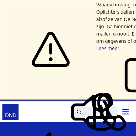
Ga
Waarschuwing: opl
verder
Oplichters bellen
naar
alsof ze van De 
hoofdinhoud
zijn. Ga hier niet 
mailen u nooit. E
om gegevens of o
Lees meer
Zoek
Contact
Hoof
Lees
Mijn
open
voor
DNB