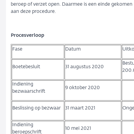
beroep of verzet open. Daarmee is een einde gekomen
aan deze procedure.
Procesverloop
Fase
Datum
Uitk
Bestu
Boetebesluit
31 augustus 2020
200.
Indiening
9 oktober 2020
bezwaarschrift
Beslissing op bezwaar
31 maart 2021
Onge
Indiening
10 mei 2021
beroepschrift