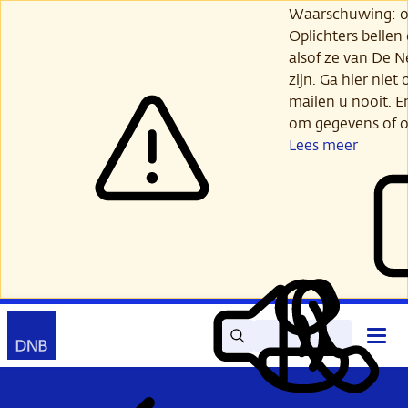
Ga
Waarschuwing: opl
verder
Oplichters bellen
naar
alsof ze van De 
hoofdinhoud
zijn. Ga hier niet 
mailen u nooit. E
om gegevens of o
Lees meer
Zoek
Contact
Hoof
Lees
Mijn
open
voor
DNB