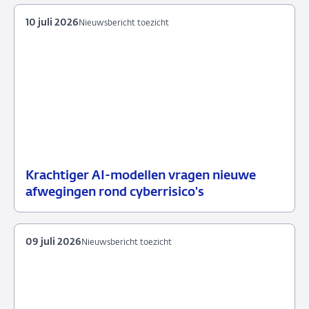
2026
10 juli 2026
Nieuwsbericht toezicht
Krachtiger AI-modellen vragen nieuwe
10
Nieuwsbericht
afwegingen rond cyberrisico's
juli
toezicht
2026
09 juli 2026
Nieuwsbericht toezicht