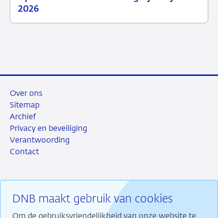
23
Nieuwsbericht
2026
juni
toezicht
2026
Over ons
Sitemap
Archief
Privacy en beveiliging
Verantwoording
Contact
DNB maakt gebruik van cookies
RSS
Instagram
Linkedin
X
Om de gebruiksvriendelijkheid van onze website te