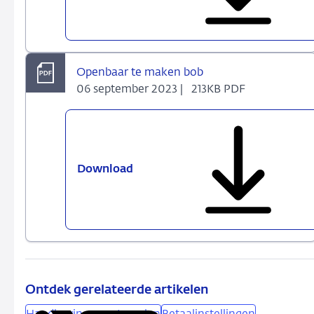
maken
Aanwijzing
Openbaar te maken bob
06 september 2023 |
213KB PDF
Download
Openbaar
te
maken
bob
Ontdek gerelateerde artikelen