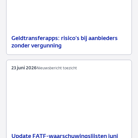
Geldtransferapps: risico’s bij aanbieders
09
Nieuwsbericht
zonder vergunning
juli
toezicht
2026
23 juni 2026
Nieuwsbericht toezicht
Update FATF-waarschuwingslijsten juni