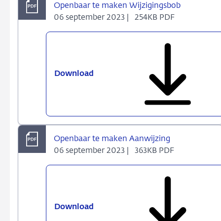
Openbaar te maken Wijzigingsbob
06 september 2023 |
254KB PDF
Download
Openbaar
te
maken
Wijzigingsbob
Openbaar te maken Aanwijzing
06 september 2023 |
363KB PDF
Download
Openbaar
te