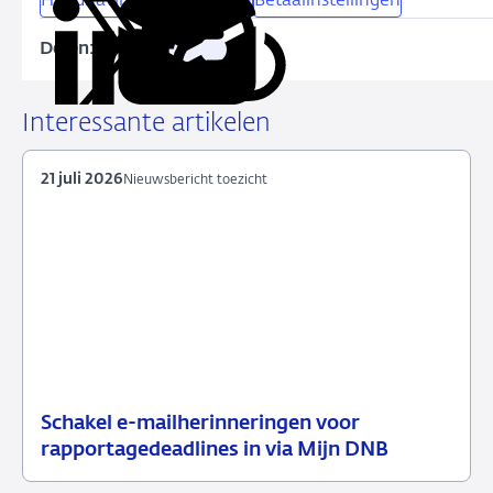
Handhavingsmaatregelen
Betaalinstellingen
Delen:
Kopieer
Deel
Deel
Deel
Deel
deze
via
via
via
via
URL
LinkedIn
X
Facebook
e-
Interessante artikelen
mail
21 juli 2026
Nieuwsbericht toezicht
Schakel e-mailherinneringen voor
21
Nieuwsbericht
rapportagedeadlines in via Mijn DNB
juli
toezicht