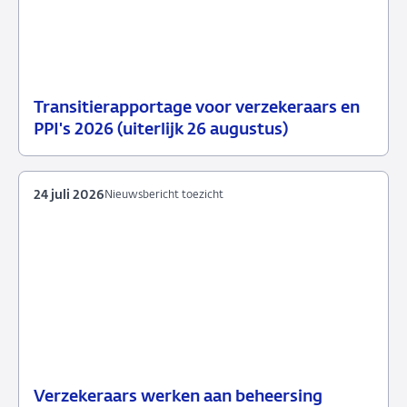
Transitierapportage voor verzekeraars en
29
Nieuwsbericht
PPI's 2026 (uiterlijk 26 augustus)
juli
toezicht
2026
24 juli 2026
Nieuwsbericht toezicht
Verzekeraars werken aan beheersing