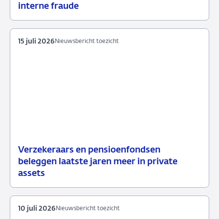
24
Nieuwsbericht
interne fraude
juli
toezicht
2026
15 juli 2026
Nieuwsbericht toezicht
Verzekeraars en pensioenfondsen
15
Nieuwsbericht
beleggen laatste jaren meer in private
juli
toezicht
assets
2026
10 juli 2026
Nieuwsbericht toezicht