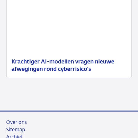
Krachtiger AI-modellen vragen nieuwe
10
Nieuwsbericht
afwegingen rond cyberrisico's
juli
toezicht
2026
Over ons
Sitemap
Archief