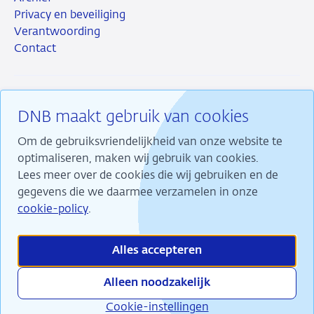
Privacy en beveiliging
Verantwoording
Contact
DNB maakt gebruik van cookies
RSS
Instagram
Linkedin
X
Om de gebruiksvriendelijkheid van onze website te
optimaliseren, maken wij gebruik van cookies.
Lees meer over de cookies die wij gebruiken en de
gegevens die we daarmee verzamelen in onze
Wij maken ons sterk voor financiële stabiliteit en
cookie-policy
.
dragen daarmee bij aan duurzame welvaart in
Nederland.
Alles accepteren
Alleen noodzakelijk
Cookie-instellingen