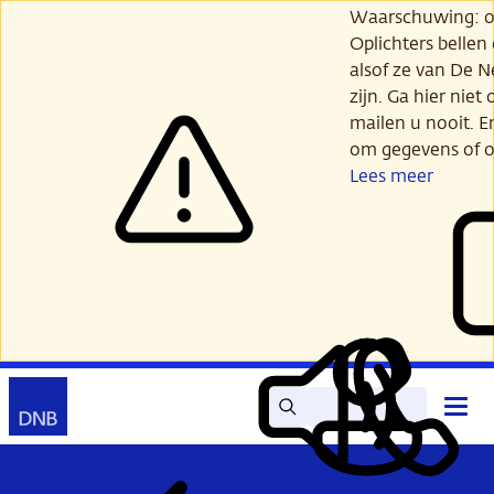
Ga
Waarschuwing: opl
verder
Oplichters bellen
naar
alsof ze van De 
hoofdinhoud
zijn. Ga hier niet 
mailen u nooit. E
om gegevens of o
Lees meer
Zoek
Contact
Hoof
Lees
Mijn
open
voor
DNB