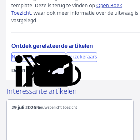
template. Deze is terug te vinden op
Open Boek
Toezicht
, waar ook meer informatie over de uitvraag is
vastgelegd.
Ontdek gerelateerde artikelen
Nieuwsbericht toezicht
Verzekeraars
Delen:
Kopieer
Deel
Deel
Deel
Deel
deze
via
via
via
via
URL
LinkedIn
X
Facebook
e-
Interessante artikelen
mail
29 juli 2026
Nieuwsbericht toezicht