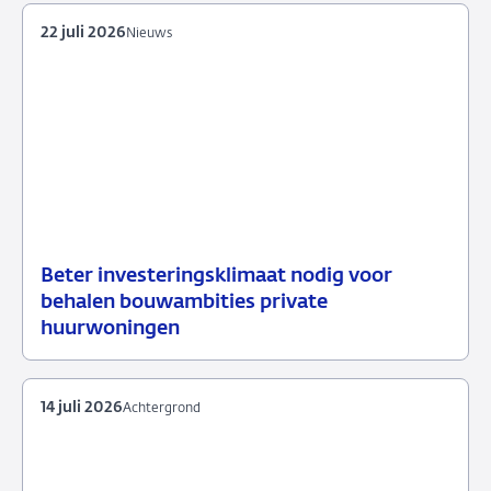
22 juli 2026
Nieuws
Beter investeringsklimaat nodig voor
22
Nieuws
behalen bouwambities private
juli
huurwoningen
2026
14 juli 2026
Achtergrond