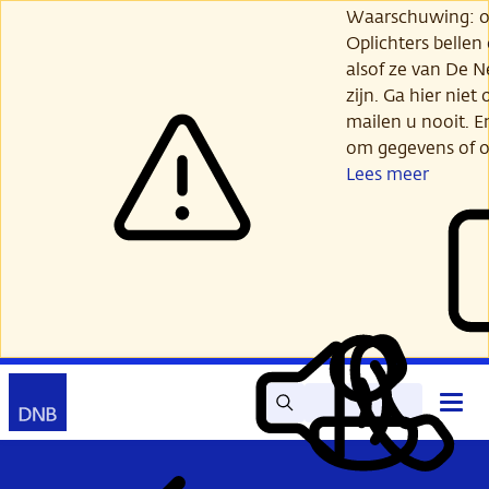
Ga
Waarschuwing: opl
verder
Oplichters bellen
naar
alsof ze van De 
hoofdinhoud
zijn. Ga hier niet 
mailen u nooit. E
om gegevens of o
Lees meer
Zoek
Contact
Hoof
Lees
Mijn
open
voor
DNB