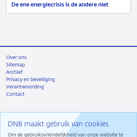
De ene energiecrisis is de andere niet
08
Blog
juli
2026
Over ons
Sitemap
Archief
Privacy en beveiliging
Verantwoording
Contact
DNB maakt gebruik van cookies
RSS
Instagram
Linkedin
X
Om de gebruiksvriendelijkheid van onze website te