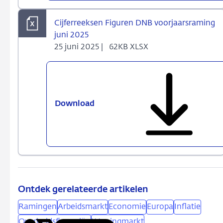
Cijferreeksen Figuren DNB voorjaarsraming
juni 2025
25 juni 2025 |
62KB XLSX
Download
Cijferreeksen
Figuren
DNB
voorjaarsraming
juni
2025
Ontdek gerelateerde artikelen
Ramingen
Arbeidsmarkt
Economie
Europa
Inflatie
Overheidsfinanciën
Woningmarkt