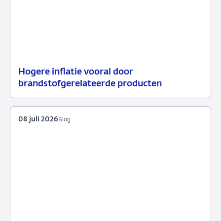
Hogere inflatie vooral door
14
Achtergrond
brandstofgerelateerde producten
juli
2026
08 juli 2026
Blog