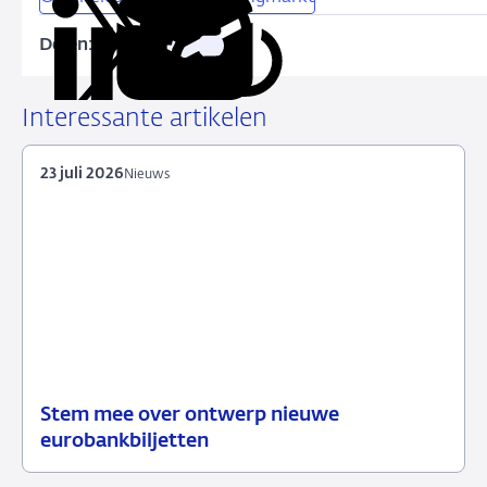
Delen:
Kopieer
Deel
Deel
Deel
Deel
deze
via
via
via
via
URL
LinkedIn
X
Facebook
e-
Interessante artikelen
mail
23 juli 2026
Nieuws
Stem mee over ontwerp nieuwe
23
Nieuws
eurobankbiljetten
juli
2026