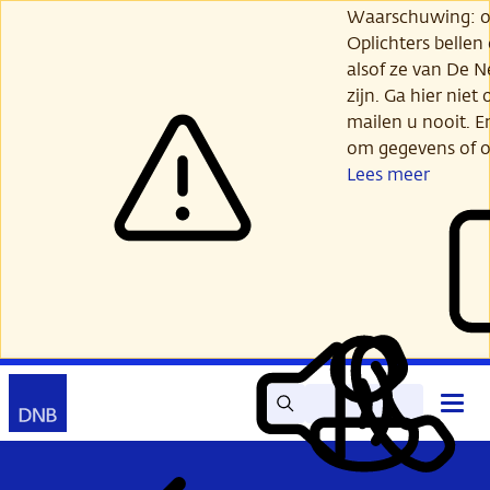
Ga
Waarschuwing: opl
verder
Oplichters bellen
naar
alsof ze van De 
hoofdinhoud
zijn. Ga hier niet 
mailen u nooit. E
om gegevens of o
Lees meer
Zoek
Contact
Hoof
Lees
Mijn
open
voor
DNB