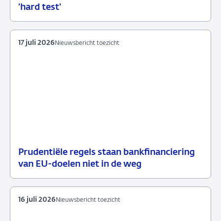
23
Nieuwsbericht
'hard test'
juli
toezicht
2026
17 juli 2026
Nieuwsbericht toezicht
Prudentiële regels staan bankfinanciering
17
Nieuwsbericht
van EU-doelen niet in de weg
juli
toezicht
2026
16 juli 2026
Nieuwsbericht toezicht