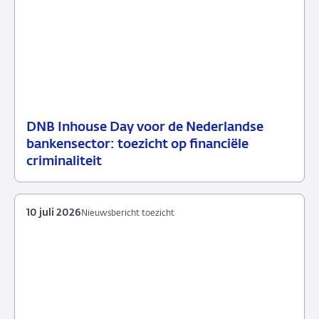
DNB Inhouse Day voor de Nederlandse
16
Nieuwsbericht
bankensector: toezicht op financiële
juli
toezicht
criminaliteit
2026
10 juli 2026
Nieuwsbericht toezicht