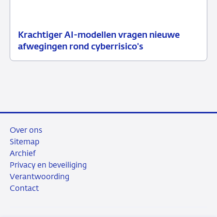
Krachtiger AI-modellen vragen nieuwe
10
Nieuwsbericht
afwegingen rond cyberrisico's
juli
toezicht
2026
Over ons
Sitemap
Archief
Privacy en beveiliging
Verantwoording
Contact