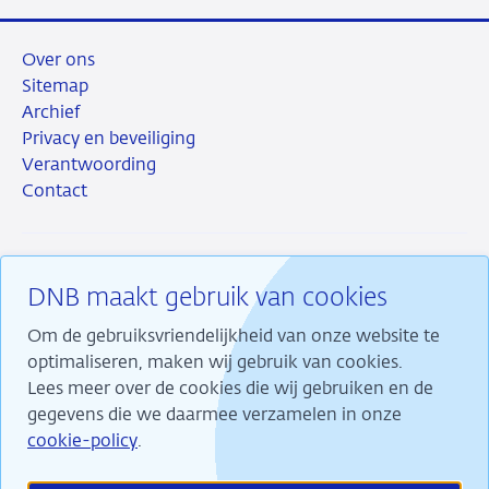
Over ons
Sitemap
Archief
Privacy en beveiliging
Verantwoording
Contact
DNB maakt gebruik van cookies
RSS
Instagram
Linkedin
X
Om de gebruiksvriendelijkheid van onze website te
optimaliseren, maken wij gebruik van cookies.
Lees meer over de cookies die wij gebruiken en de
gegevens die we daarmee verzamelen in onze
Wij maken ons sterk voor financiële stabiliteit en
cookie-policy
.
dragen daarmee bij aan duurzame welvaart in
Nederland.