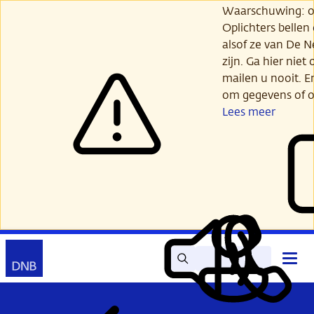
Ga
Waarschuwing: opl
verder
Oplichters bellen
naar
alsof ze van De 
hoofdinhoud
zijn. Ga hier niet 
mailen u nooit. E
om gegevens of o
Lees meer
Zoek
Contact
Hoof
Lees
Mijn
open
voor
DNB