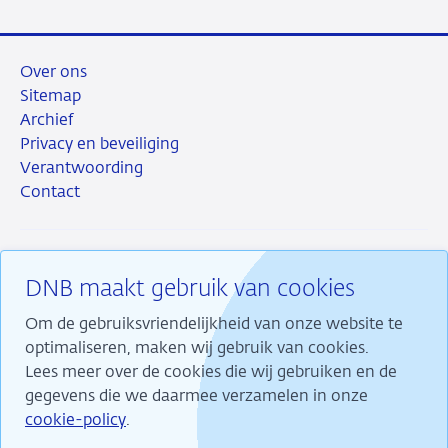
Over ons
Sitemap
Archief
Privacy en beveiliging
Verantwoording
Contact
DNB maakt gebruik van cookies
RSS
Instagram
Linkedin
X
Om de gebruiksvriendelijkheid van onze website te
optimaliseren, maken wij gebruik van cookies.
Lees meer over de cookies die wij gebruiken en de
gegevens die we daarmee verzamelen in onze
Wij maken ons sterk voor financiële stabiliteit en
cookie-policy
.
dragen daarmee bij aan duurzame welvaart in