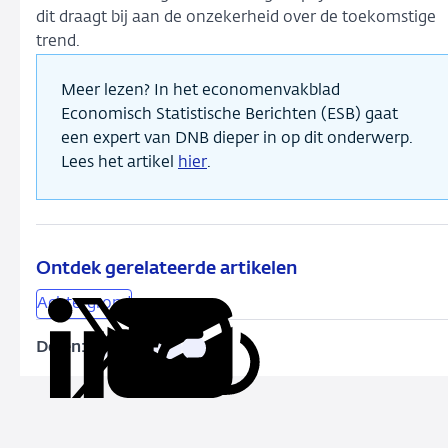
dit draagt bij aan de onzekerheid over de toekomstige
trend.
Meer lezen? In het economenvakblad
Economisch Statistische Berichten (ESB) gaat
een expert van DNB dieper in op dit onderwerp.
Lees het artikel
hier
.
Ontdek gerelateerde artikelen
Achtergrond
Delen:
Kopieer
Deel
Deel
Deel
Deel
deze
via
via
via
via
URL
LinkedIn
X
Facebook
e-
mail