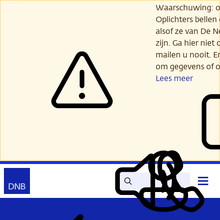
Ga
Waarschuwing: opl
verder
Oplichters bellen
naar
alsof ze van De 
hoofdinhoud
zijn. Ga hier niet 
mailen u nooit. E
om gegevens of o
Lees meer
Zoek
Contact
Hoof
Lees
Mijn
open
voor
DNB