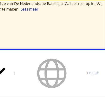
 ze van De Nederlandsche Bank zijn. Ga hier niet op in! Wij
er te maken.
Lees meer
English
This
page
is
not
available
in
English.