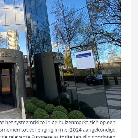
at het systeemrisico in de huizenmarkt zich op een
ornemen tot verlenging in mei 2024 aangekondigd,
de relevante Europese autoriteiten zijn doorlopen.