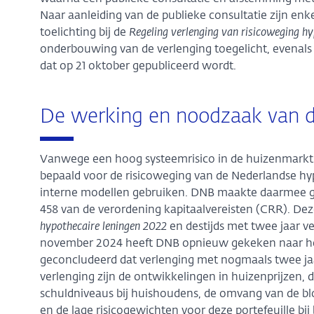
Naar aanleiding van de publieke consultatie zijn en
toelichting bij de
Regeling verlenging van risicoweging h
onderbouwing van de verlenging toegelicht, evenals i
dat op 21 oktober gepubliceerd wordt.
De werking en noodzaak van d
Vanwege een hoog systeemrisico in de huizenmarkt
bepaald voor de risicoweging van de Nederlandse hy
interne modellen gebruiken. DNB maakte daarmee ge
458 van de verordening kapitaalvereisten (CRR). Dez
hypothecaire leningen 2022
en destijds met twee jaar v
november 2024 heeft DNB opnieuw gekeken naar het
geconcludeerd dat verlenging met nogmaals twee jaa
verlenging zijn de ontwikkelingen in huizenprijzen,
schuldniveaus bij huishoudens, de omvang van de b
en de lage risicogewichten voor deze portefeuille bi