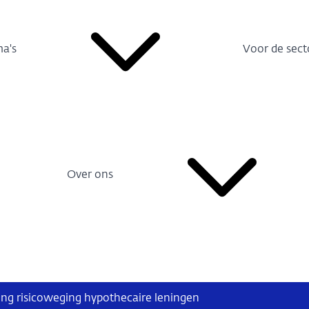
a's
Voor de sect
Over ons
ing risicoweging hypothecaire leningen