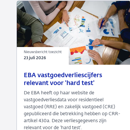
Nieuwsbericht toezicht
23 juli 2026
23
Nieuwsbericht
EBA vastgoedverliescijfers
juli
toezicht
relevant voor 'hard test'
2026
De EBA heeft op haar website de
vastgoedverliesdata voor residentieel
vastgoed (RRE) en zakelijk vastgoed (CRE)
gepubliceerd die betrekking hebben op CRR-
artikel 430a. Deze verliesgegevens zijn
relevant voor de ‘hard test’.