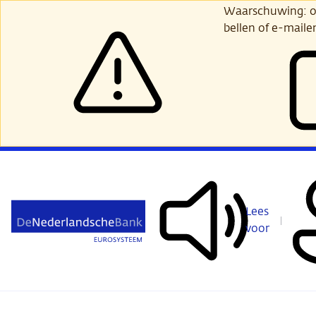
Ga
Waarschuwing: opl
verder
bellen of e-maile
naar
hoofdinhoud
Lees
voor