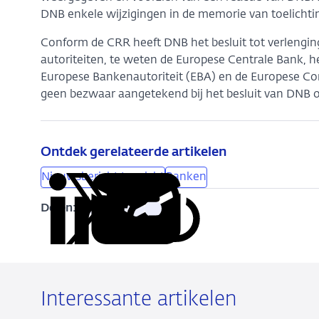
DNB enkele wijzigingen in de memorie van toelichti
Conform de CRR heeft DNB het besluit tot verlengi
autoriteiten, te weten de Europese Centrale Bank, h
Europese Bankenautoriteit (EBA) en de Europese Co
geen bezwaar aangetekend bij het besluit van DNB o
Ontdek gerelateerde artikelen
Nieuwsbericht toezicht
Banken
Delen:
Kopieer
Deel
Deel
Deel
Deel
deze
via
via
via
via
URL
LinkedIn
X
Facebook
e-
mail
Interessante artikelen