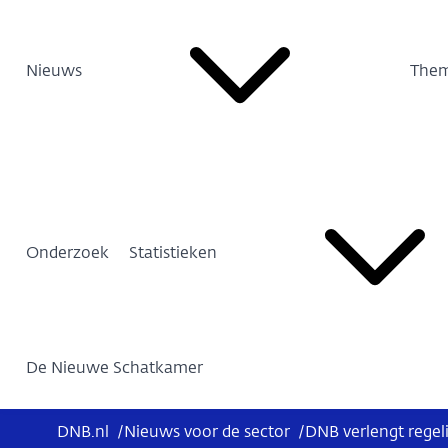
Nieuws
Them
Onderzoek
Statistieken
De Nieuwe Schatkamer
DNB.nl
/
Nieuws voor de sector
/
DNB verlengt regel