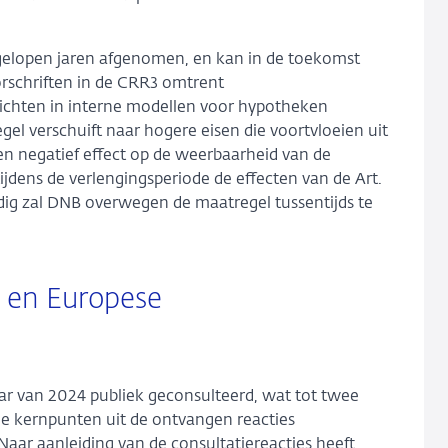
fgelopen jaren afgenomen, en kan in de toekomst
rschriften in de CRR3 omtrent
ichten in interne modellen voor hypotheken
el verschuift naar hogere eisen die voortvloeien uit
en negatief effect op de weerbaarheid van de
ijdens de verlengingsperiode de effecten van de Art.
ig zal DNB overwegen de maatregel tussentijds te
 en Europese
r van 2024 publiek geconsulteerd, wat tot twee
de kernpunten uit de ontvangen reacties
aar aanleiding van de consultatiereacties heeft