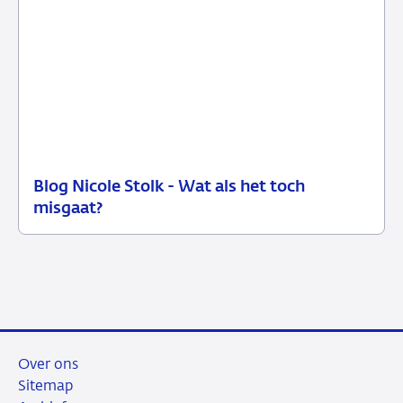
Blog Nicole Stolk - Wat als het toch
19
Blog
misgaat?
januari
2022
Over ons
Sitemap