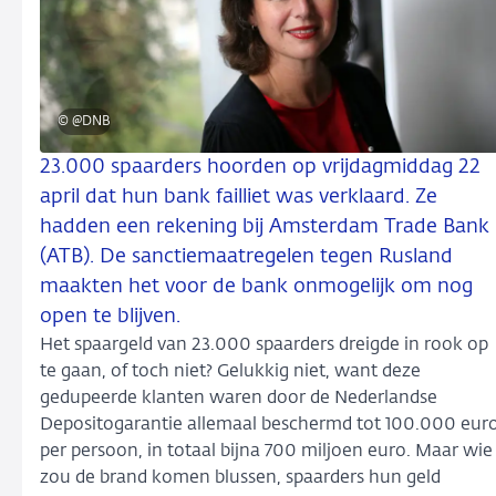
© @DNB
23.000 spaarders hoorden op vrijdagmiddag 22
april dat hun bank failliet was verklaard. Ze
hadden een rekening bij Amsterdam Trade Bank
(ATB). De sanctiemaatregelen tegen Rusland
maakten het voor de bank onmogelijk om nog
open te blijven.
Het spaargeld van 23.000 spaarders dreigde in rook op
te gaan, of toch niet? Gelukkig niet, want deze
gedupeerde klanten waren door de Nederlandse
Depositogarantie allemaal beschermd tot 100.000 eur
per persoon, in totaal bijna 700 miljoen euro. Maar wie
zou de brand komen blussen, spaarders hun geld