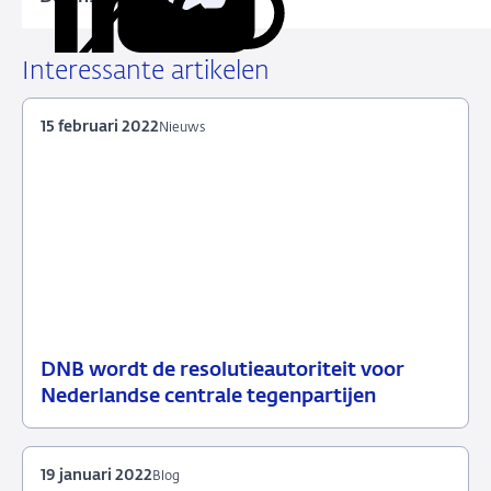
Kopieer
Deel
Deel
Deel
Deel
deze
via
via
via
via
URL
LinkedIn
X
Facebook
e-
Interessante artikelen
mail
15 februari 2022
Nieuws
DNB wordt de resolutieautoriteit voor
15
Nieuws
Nederlandse centrale tegenpartijen
februari
2022
19 januari 2022
Blog