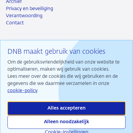
Archief
Privacy en beveiliging
Verantwoording
Contact
DNB maakt gebruik van cookies
RSS
Instagram
Linkedin
X
Om de gebruiksvriendelijkheid van onze website te
optimaliseren, maken wij gebruik van cookies.
Lees meer over de cookies die wij gebruiken en de
gegevens die we daarmee verzamelen in onze
Wij maken ons sterk voor financiële stabiliteit en
cookie-policy
.
dragen daarmee bij aan duurzame welvaart in
Nederland.
Alles accepteren
Alleen noodzakelijk
Cookie-instellingen