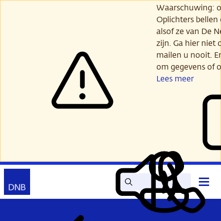
Ga
Waarschuwing: opl
verder
Oplichters bellen
naar
alsof ze van De 
hoofdinhoud
zijn. Ga hier niet 
mailen u nooit. E
om gegevens of o
Lees meer
Zoek
Contact
Hoof
Lees
Mijn
open
voor
DNB