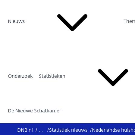
Nieuws
Them
Onderzoek
Statistieken
De Nieuwe Schatkamer
DNB.nl
/
...
/
Statistiek nieuws
/
Nederlandse huisho