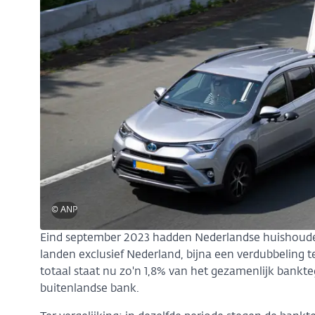
© ANP
Eind september 2023 hadden Nederlandse huishoude
landen exclusief Nederland, bijna een verdubbeling te
totaal staat nu zo'n 1,8% van het gezamenlijk bank
buitenlandse bank.