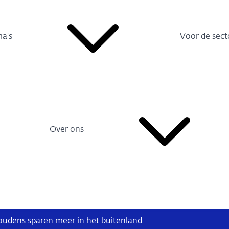
a's
Voor de sect
Over ons
udens sparen meer in het buitenland