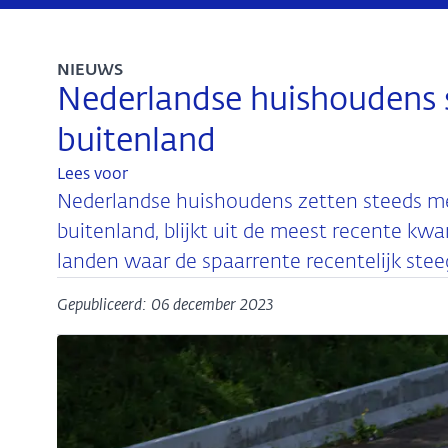
NIEUWS
Nederlandse huishoudens 
buitenland
Lees voor
Nederlandse huishoudens zetten steeds me
buitenland, blijkt uit de meest recente kwa
landen waar de spaarrente recentelijk steeg
Gepubliceerd: 06 december 2023