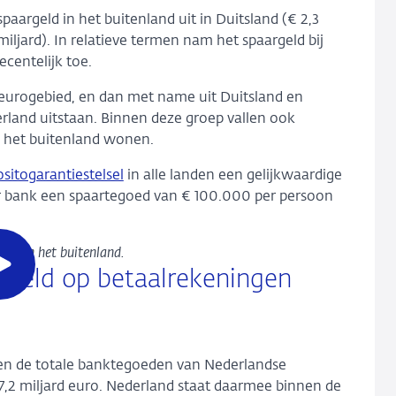
aargeld in het buitenland uit in Duitsland (€ 2,3
miljard). In relatieve termen nam het spaargeld bij
ecentelijk toe.
urogebied, en dan met name uit Duitsland en
erland uitstaan. Binnen deze groep vallen ook
n het buitenland wonen.
sitogarantiestelsel
in alle landen een gelijkwaardige
r bank een spaartegoed van € 100.000 per persoon
ld in het buitenland.
Open
r geld op betaalrekeningen
de
video
en de totale banktegoeden van Nederlandse
,2 miljard euro. Nederland staat daarmee binnen de