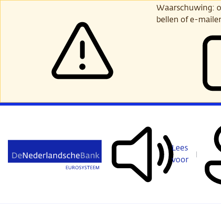
Ga
Waarschuwing: opl
verder
bellen of e-maile
naar
hoofdinhoud
Lees
voor