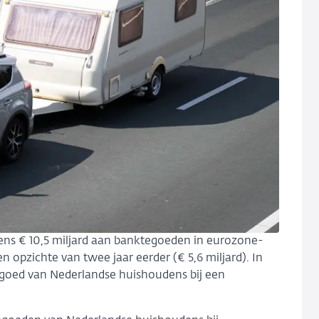
ns € 10,5 miljard aan banktegoeden in eurozone-
n opzichte van twee jaar eerder (€ 5,6 miljard). In
tegoed van Nederlandse huishoudens bij een