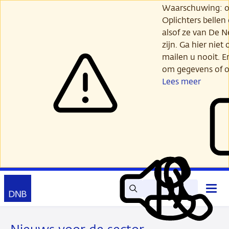
Ga
Waarschuwing: opl
verder
Oplichters bellen
naar
alsof ze van De 
hoofdinhoud
zijn. Ga hier niet 
mailen u nooit. E
om gegevens of o
Lees meer
Zoek
Contact
Hoof
Lees
Mijn
open
voor
DNB