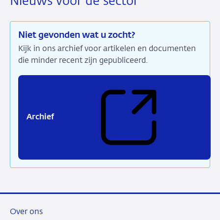
Nieuws voor de sector
Niet gevonden wat u zocht?
Kijk in ons archief voor artikelen en documenten
die minder recent zijn gepubliceerd.
Archief
(Verwijst
naar
een
externe
site)
Over ons