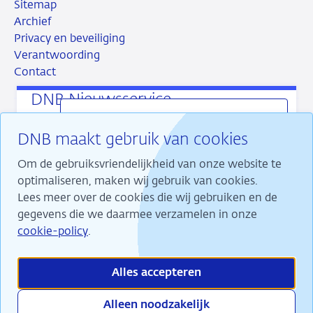
Sitemap
Archief
Privacy en beveiliging
Verantwoording
Contact
DNB Nieuwsservice
Ons laatste nieuws direct in uw mail
DNB maakt gebruik van cookies
ontvangen? Dat kan met de DNB Nieuwsservice.
RSS
Instagram
Linkedin
X
U kiest zelf welk soort nieuws u ontvangt en
Om de gebruiksvriendelijkheid van onze website te
hoe vaak.
optimaliseren, maken wij gebruik van cookies.
Lees meer over de cookies die wij gebruiken en de
gegevens die we daarmee verzamelen in onze
Banner
Wij maken ons sterk voor financiële stabiliteit en
sluiten
cookie-policy
.
dragen daarmee bij aan duurzame welvaart in
Meld u
Nederland.
aan
Alles accepteren
Alleen noodzakelijk