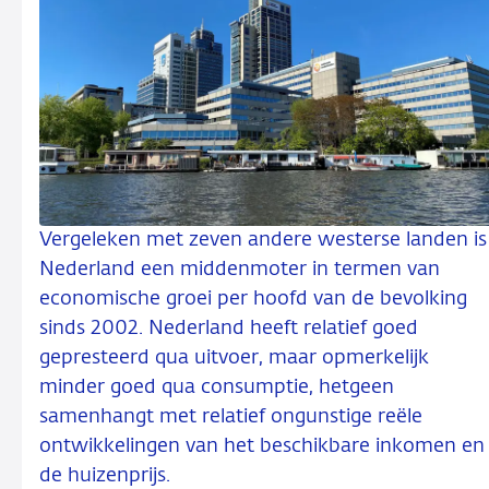
Vergeleken met zeven andere westerse landen is
Nederland een middenmoter in termen van
economische groei per hoofd van de bevolking
sinds 2002. Nederland heeft relatief goed
gepresteerd qua uitvoer, maar opmerkelijk
minder goed qua consumptie, hetgeen
samenhangt met relatief ongunstige reële
ontwikkelingen van het beschikbare inkomen en
de huizenprijs.