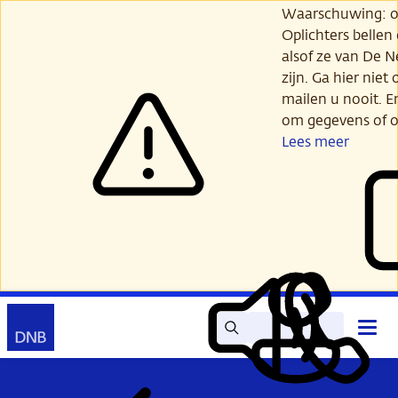
Ga
Waarschuwing: opl
verder
Oplichters bellen
naar
alsof ze van De 
hoofdinhoud
zijn. Ga hier niet 
mailen u nooit. E
om gegevens of o
Lees meer
Zoek
Contact
Hoof
Lees
Mijn
open
voor
DNB