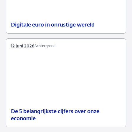
Digitale euro in onrustige wereld
18
Podcast
juni
2026
12 juni 2026
Achtergrond
De 5 belangrijkste cijfers over onze
12
Achtergrond
economie
juni
2026