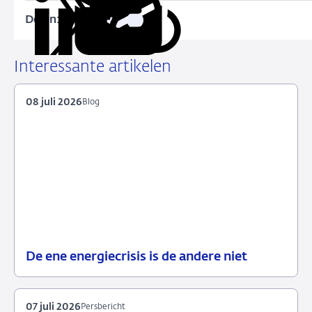
Delen:
Kopieer
Deel
Deel
Deel
Deel
deze
via
via
via
via
URL
LinkedIn
X
Facebook
e-
Interessante artikelen
mail
08 juli 2026
Blog
De ene energiecrisis is de andere niet
08
Blog
juli
2026
07 juli 2026
Persbericht