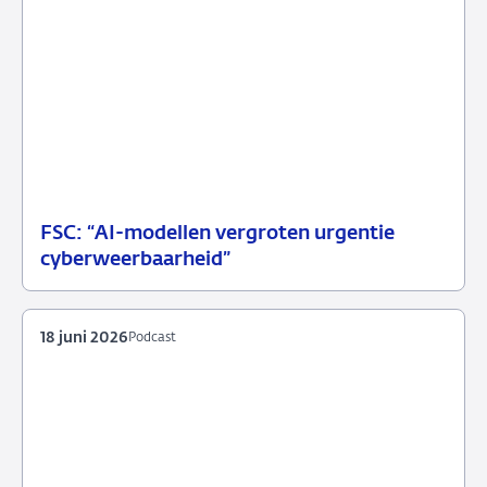
FSC: “AI-modellen vergroten urgentie
07
Persbericht
cyberweerbaarheid”
juli
2026
18 juni 2026
Podcast