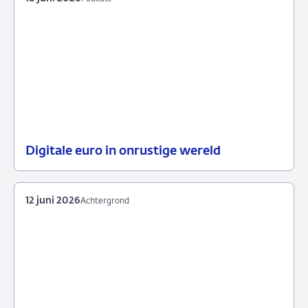
Digitale euro in onrustige wereld
18
Podcast
juni
2026
12 juni 2026
Achtergrond