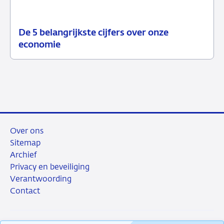
De 5 belangrijkste cijfers over onze
12
Achtergrond
economie
juni
2026
Over ons
Sitemap
Archief
Privacy en beveiliging
Verantwoording
Contact