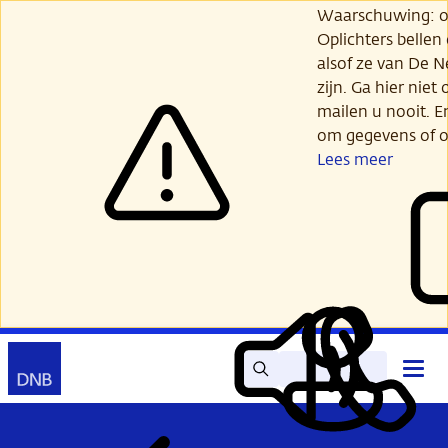
Ga
Waarschuwing: opl
verder
Oplichters bellen
naar
alsof ze van De 
hoofdinhoud
zijn. Ga hier niet 
mailen u nooit. E
om gegevens of o
Lees meer
Zoek
Contact
Hoof
Lees
Mijn
open
voor
DNB