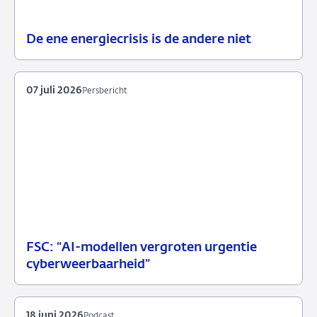
De ene energiecrisis is de andere niet
08
Blog
juli
2026
07 juli 2026
Persbericht
FSC: “AI-modellen vergroten urgentie
07
Persbericht
cyberweerbaarheid”
juli
2026
18 juni 2026
Podcast