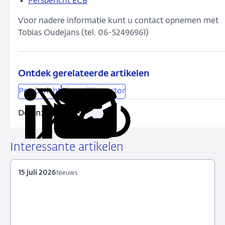
Persbericht ECB
Voor nadere informatie kunt u contact opnemen met
Tobias Oudejans (tel. 06-52496961)
Ontdek gerelateerde artikelen
Persbericht
Financiële sector
Delen:
Kopieer
Deel
Deel
Deel
Deel
deze
via
via
via
via
URL
LinkedIn
X
Facebook
e-
Interessante artikelen
mail
15 juli 2026
Nieuws