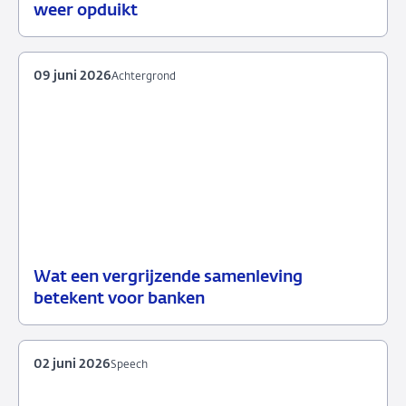
01
Podcast
weer opduikt
juli
2026
09 juni 2026
Achtergrond
Wat een vergrijzende samenleving
09
Achtergrond
betekent voor banken
juni
2026
02 juni 2026
Speech