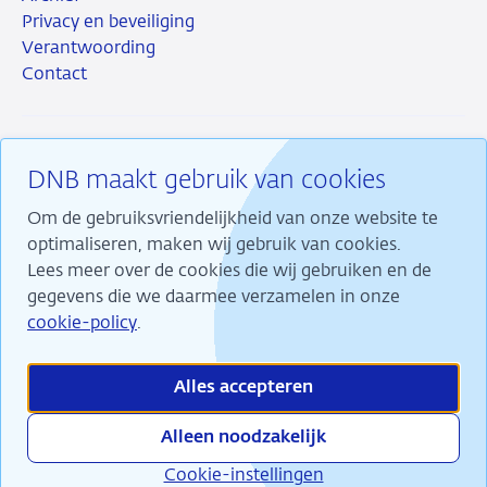
Privacy en beveiliging
Verantwoording
Contact
DNB maakt gebruik van cookies
RSS
Instagram
Linkedin
X
Om de gebruiksvriendelijkheid van onze website te
optimaliseren, maken wij gebruik van cookies.
Lees meer over de cookies die wij gebruiken en de
gegevens die we daarmee verzamelen in onze
Wij maken ons sterk voor financiële stabiliteit en
cookie-policy
.
dragen daarmee bij aan duurzame welvaart in
Nederland.
Alles accepteren
Alleen noodzakelijk
Cookie-instellingen