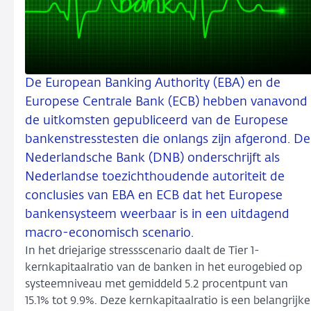
De European Banking Authority (EBA) en de
Europese Centrale Bank (ECB) hebben vanavond
de uitkomsten gepubliceerd van de Europese
bankenstresstesten die onlangs zijn afgerond. De
Nederlandsche Bank (DNB) onderschrijft als
Nederlandse toezichthoudende autoriteit de
conclusies van EBA en ECB dat het Europese
bankensysteem weerbaar is in een uitdagend
macro-economisch scenario.
In het driejarige stressscenario daalt de Tier 1-
kernkapitaalratio van de banken in het eurogebied op
systeemniveau met gemiddeld 5.2 procentpunt van
15.1% tot 9.9%. Deze kernkapitaalratio is een belangrijke