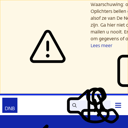
Ga
Waarschuwing: opl
verder
Oplichters bellen
naar
alsof ze van De 
hoofdinhoud
zijn. Ga hier niet 
mailen u nooit. E
om gegevens of o
Lees meer
Zoek
Contact
Hoof
Lees
Mijn
open
voor
DNB