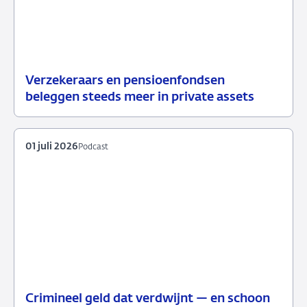
Verzekeraars en pensioenfondsen
15
Nieuws
beleggen steeds meer in private assets
juli
2026
01 juli 2026
Podcast
Crimineel geld dat verdwijnt — en schoon