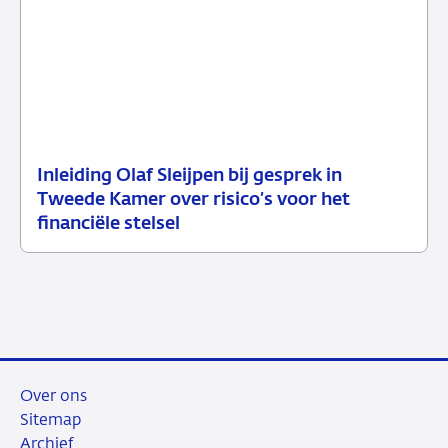
Inleiding Olaf Sleijpen bij gesprek in
02
Speech
Tweede Kamer over risico’s voor het
juni
financiële stelsel
2026
Over ons
Sitemap
Archief