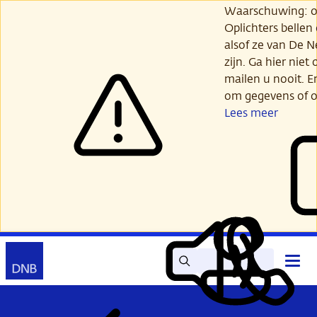
Ga
Waarschuwing: opl
verder
Oplichters bellen
naar
alsof ze van De 
hoofdinhoud
zijn. Ga hier niet 
mailen u nooit. E
om gegevens of o
Lees meer
Zoek
Contact
Hoof
Lees
Mijn
open
voor
DNB