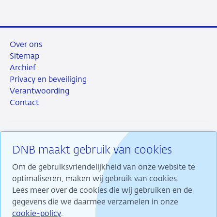
mail
Over ons
Sitemap
Archief
Privacy en beveiliging
Verantwoording
Contact
DNB maakt gebruik van cookies
RSS
Instagram
Linkedin
X
Om de gebruiksvriendelijkheid van onze website te
optimaliseren, maken wij gebruik van cookies.
Lees meer over de cookies die wij gebruiken en de
gegevens die we daarmee verzamelen in onze
Wij maken ons sterk voor financiële stabiliteit en
cookie-policy
.