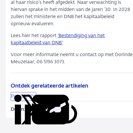
al haar risico’s heeft afgedekt. Naar verwachting is
hiervan sprake in het midden van de jaren ’30. In 2028
zullen het ministerie en DNB het kapitaalbeleid
opnieuw evalueren.
Lees hier het rapport
'Bestendiging van het
kapitaalbeleid van DNB'
Voor meer informatie neemt u contact op met Dorinde
Meuzelaar, 06 5196 3073.
Ontdek gerelateerde artikelen
Persbericht
Delen:
Kopieer
Deel
Deel
Deel
Deel
deze
via
via
via
via
URL
LinkedIn
X
Facebook
e-