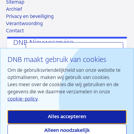
Sitemap
Archief
Privacy en beveiliging
Verantwoording
Contact
DNB Nieuwsservice
Ons laatste nieuws direct in uw mail
DNB maakt gebruik van cookies
ontvangen? Dat kan met de DNB Nieuwsservice.
RSS
Instagram
Linkedin
X
U kiest zelf welk soort nieuws u ontvangt en
Om de gebruiksvriendelijkheid van onze website te
hoe vaak.
optimaliseren, maken wij gebruik van cookies.
Lees meer over de cookies die wij gebruiken en de
gegevens die we daarmee verzamelen in onze
Banner
Wij maken ons sterk voor financiële stabiliteit en
sluiten
cookie-policy
.
dragen daarmee bij aan duurzame welvaart in
Meld u
Nederland.
aan
Alles accepteren
Alleen noodzakelijk