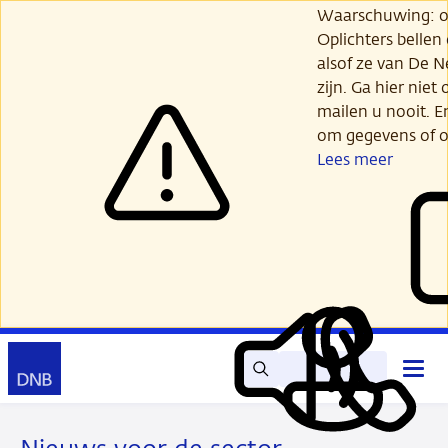
Ga
Waarschuwing: opl
verder
Oplichters bellen
naar
alsof ze van De 
hoofdinhoud
zijn. Ga hier niet 
mailen u nooit. E
om gegevens of o
Lees meer
Zoek
Contact
Hoof
Lees
Mijn
open
voor
DNB