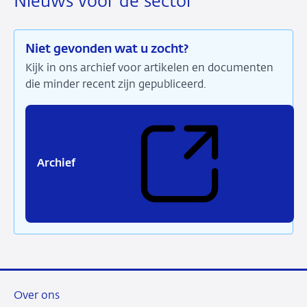
Nieuws voor de sector
Niet gevonden wat u zocht?
Kijk in ons archief voor artikelen en documenten
die minder recent zijn gepubliceerd.
Archief
(Verwijst
naar
een
externe
site)
Over ons