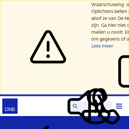
Ga
Waarschuwing: opl
verder
Oplichters bellen
naar
alsof ze van De 
hoofdinhoud
zijn. Ga hier niet 
mailen u nooit. E
om gegevens of o
Lees meer
Zoek
Contact
Hoof
Lees
Mijn
open
voor
DNB