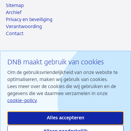
Sitemap
Archief
Privacy en beveiliging
Verantwoording
Contact
DNB maakt gebruik van cookies
RSS
Instagram
Linkedin
X
Om de gebruiksvriendelijkheid van onze website te
optimaliseren, maken wij gebruik van cookies.
Lees meer over de cookies die wij gebruiken en de
gegevens die we daarmee verzamelen in onze
Wij maken ons sterk voor financiële stabiliteit en
cookie-policy
.
dragen daarmee bij aan duurzame welvaart in
Nederland.
Alles accepteren