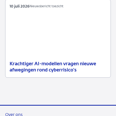
10 juli 2026
Nieuwsbericht toezicht
Krachtiger AI-modellen vragen nieuwe
10
Nieuwsbericht
afwegingen rond cyberrisico's
juli
toezicht
2026
Over ons