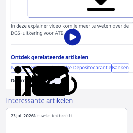
uitkering
Amsterdam
Trade
In deze explainer video kom je meer te weten over de
Bank
DGS-uitkering voor ATB:
Open
de
video
Ontdek gerelateerde artikelen
Nieuwsbericht Nederlandse Depositogarantie
Banken
Delen:
Kopieer
Deel
Deel
Deel
Deel
deze
via
via
via
via
URL
LinkedIn
X
Facebook
e-
Interessante artikelen
mail
23 juli 2026
Nieuwsbericht toezicht