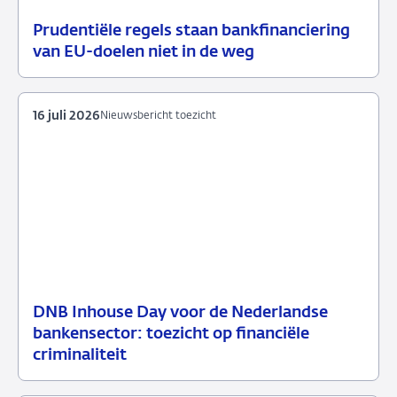
Prudentiële regels staan bankfinanciering
17
Nieuwsbericht
van EU-doelen niet in de weg
juli
toezicht
2026
16 juli 2026
Nieuwsbericht toezicht
DNB Inhouse Day voor de Nederlandse
16
Nieuwsbericht
bankensector: toezicht op financiële
juli
toezicht
criminaliteit
2026