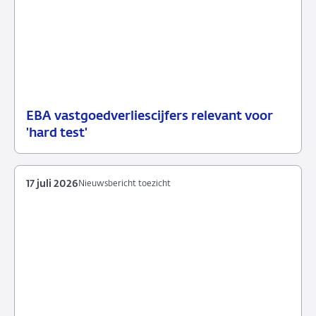
EBA vastgoedverliescijfers relevant voor
23
Nieuwsbericht
'hard test'
juli
toezicht
2026
17 juli 2026
Nieuwsbericht toezicht