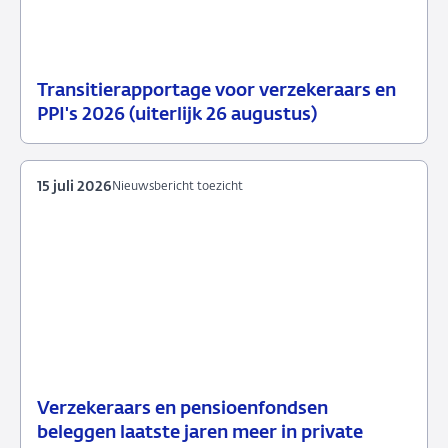
Transitierapportage voor verzekeraars en
29
Nieuwsbericht
PPI's 2026 (uiterlijk 26 augustus)
juli
toezicht
2026
15 juli 2026
Nieuwsbericht toezicht
Verzekeraars en pensioenfondsen
15
Nieuwsbericht
beleggen laatste jaren meer in private