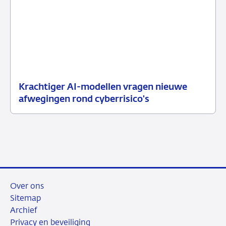
Krachtiger AI-modellen vragen nieuwe
10
Nieuwsbericht
afwegingen rond cyberrisico's
juli
toezicht
2026
Over ons
Sitemap
Archief
Privacy en beveiliging