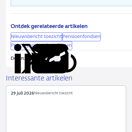
Ontdek gerelateerde artikelen
Nieuwsbericht toezicht
Pensioenfondsen
Premiepensioeninstellingen
Delen:
Kopieer
Deel
Deel
Deel
Deel
deze
via
via
via
via
URL
LinkedIn
X
Facebook
e-
Interessante artikelen
mail
29 juli 2026
Nieuwsbericht toezicht