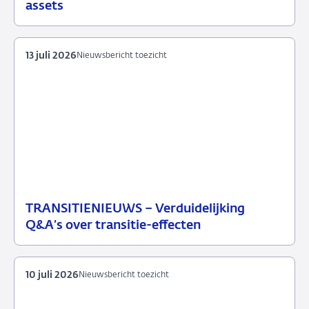
juli
toezicht
assets
2026
13 juli 2026
Nieuwsbericht toezicht
TRANSITIENIEUWS – Verduidelijking
13
Nieuwsbericht
Q&A’s over transitie-effecten
juli
toezicht
2026
10 juli 2026
Nieuwsbericht toezicht