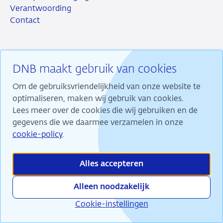
Verantwoording
Contact
DNB maakt gebruik van cookies
RSS
Instagram
Linkedin
X
Om de gebruiksvriendelijkheid van onze website te
optimaliseren, maken wij gebruik van cookies.
Lees meer over de cookies die wij gebruiken en de
gegevens die we daarmee verzamelen in onze
Wij maken ons sterk voor financiële stabiliteit en
cookie-policy
.
dragen daarmee bij aan duurzame welvaart in
Nederland.
Alles accepteren
Alleen noodzakelijk
Cookie-instellingen