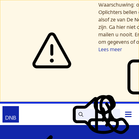
Ga
Waarschuwing: opl
verder
Oplichters bellen
naar
alsof ze van De 
hoofdinhoud
zijn. Ga hier niet 
mailen u nooit. E
om gegevens of o
Lees meer
Zoek
Contact
Hoof
Lees
Mijn
open
voor
DNB