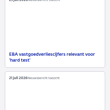
23 juli 2026
Nieuwsbericht toezicht
EBA vastgoedverliescijfers relevant voor
23
Nieuwsbericht
'hard test'
juli
toezicht
2026
21 juli 2026
Nieuwsbericht toezicht