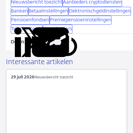
Nieuwsbericht toezicht
Aanbieders cryptodiensten
Banken
Betaalinstellingen
Elektronischgeldinstellingen
Pensioenfondsen
Premiepensioeninstellingen
Trustkantoren
Verzekeraars
Delen:
Kopieer
Deel
Deel
Deel
Deel
deze
via
via
via
via
URL
LinkedIn
X
Facebook
e-
Interessante artikelen
mail
29 juli 2026
Nieuwsbericht toezicht