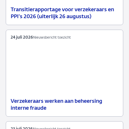
Transitierapportage voor verzekeraars en
29
Nieuwsbericht
PPI's 2026 (uiterlijk 26 augustus)
juli
toezicht
2026
24 juli 2026
Nieuwsbericht toezicht
Verzekeraars werken aan beheersing
24
Nieuwsbericht
interne fraude
juli
toezicht
2026