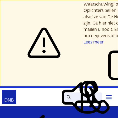
Ga
Waarschuwing: opl
verder
Oplichters bellen
naar
alsof ze van De 
hoofdinhoud
zijn. Ga hier niet 
mailen u nooit. E
om gegevens of o
Lees meer
Zoek
Contact
Hoof
Lees
Mijn
open
voor
DNB