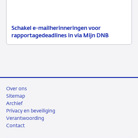
Schakel e-mailherinneringen voor
21
Nieuwsbericht
rapportagedeadlines in via Mijn DNB
juli
toezicht
2026
Over ons
Sitemap
Archief
Privacy en beveiliging
Verantwoording
Contact