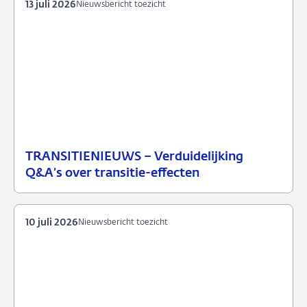
13 juli 2026
Nieuwsbericht toezicht
TRANSITIENIEUWS – Verduidelijking
13
Nieuwsbericht
Q&A’s over transitie-effecten
juli
toezicht
2026
10 juli 2026
Nieuwsbericht toezicht