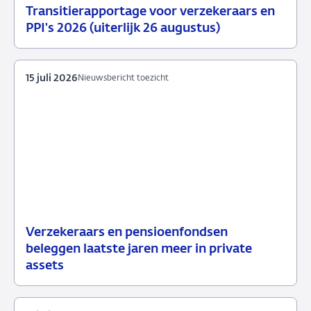
Transitierapportage voor verzekeraars en
29
Nieuwsbericht
PPI's 2026 (uiterlijk 26 augustus)
juli
toezicht
2026
15 juli 2026
Nieuwsbericht toezicht
Verzekeraars en pensioenfondsen
15
Nieuwsbericht
beleggen laatste jaren meer in private
juli
toezicht
assets
2026