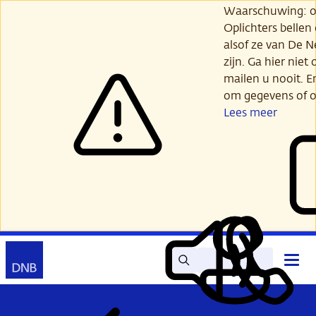
Ga
Waarschuwing: opl
verder
Oplichters bellen
naar
alsof ze van De 
hoofdinhoud
zijn. Ga hier niet 
mailen u nooit. E
om gegevens of o
Lees meer
Zoek
Contact
Hoof
Lees
Mijn
open
voor
DNB