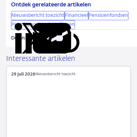
Ontdek gerelateerde artikelen
Nieuwsbericht toezicht
Financieel
Pensioenfondsen
Premiepensioeninstellingen
Delen:
Kopieer
Deel
Deel
Deel
Deel
deze
via
via
via
via
URL
LinkedIn
X
Facebook
e-
Interessante artikelen
mail
29 juli 2026
Nieuwsbericht toezicht