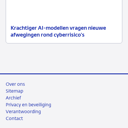
Krachtiger AI-modellen vragen nieuwe
10
Nieuwsbericht
afwegingen rond cyberrisico's
juli
toezicht
2026
Over ons
Sitemap
Archief
Privacy en beveiliging
Verantwoording
Contact