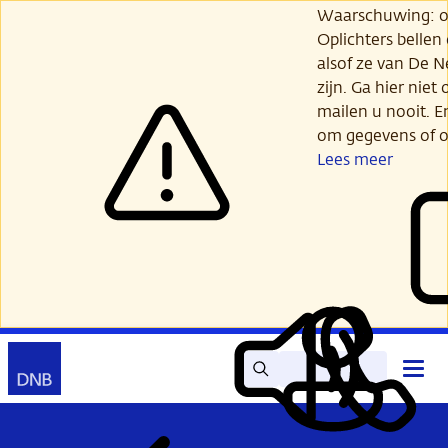
Ga
Waarschuwing: opl
verder
Oplichters bellen
naar
alsof ze van De 
hoofdinhoud
zijn. Ga hier niet 
mailen u nooit. E
om gegevens of o
Lees meer
Zoek
Contact
Hoof
Lees
Mijn
open
voor
DNB