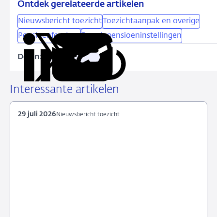
Ontdek gerelateerde artikelen
Nieuwsbericht toezicht
Toezichtaanpak en overige
Pensioenfondsen
Premiepensioeninstellingen
Delen:
Kopieer
Deel
Deel
Deel
Deel
deze
via
via
via
via
URL
LinkedIn
X
Facebook
e-
Interessante artikelen
mail
29 juli 2026
Nieuwsbericht toezicht