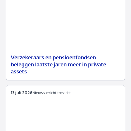
Verzekeraars en pensioenfondsen
15
Nieuwsbericht
beleggen laatste jaren meer in private
juli
toezicht
assets
2026
13 juli 2026
Nieuwsbericht toezicht