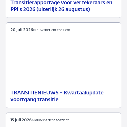
Transitierapportage voor verzekeraars en
29
Nieuwsbericht
PPI's 2026 (uiterlijk 26 augustus)
juli
toezicht
2026
20 juli 2026
Nieuwsbericht toezicht
TRANSITIENIEUWS – Kwartaalupdate
20
Nieuwsbericht
voortgang transitie
juli
toezicht
2026
15 juli 2026
Nieuwsbericht toezicht