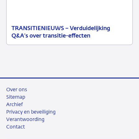
TRANSITIENIEUWS – Verduidelijking
13
Nieuwsbericht
Q&A’s over transitie-effecten
juli
toezicht
2026
Over ons
Sitemap
Archief
Privacy en beveiliging
Verantwoording
Contact