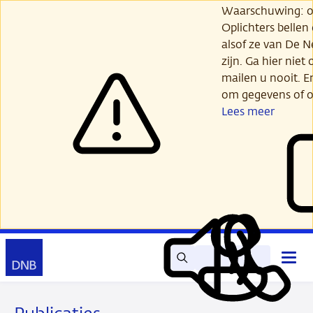
Ga
Waarschuwing: opl
verder
Oplichters bellen
naar
alsof ze van De 
hoofdinhoud
zijn. Ga hier niet 
mailen u nooit. E
om gegevens of o
Lees meer
Zoek
Contact
Hoof
Lees
Mijn
open
voor
DNB