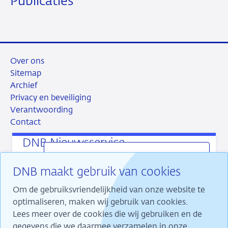
Publicaties
Over ons
Sitemap
Archief
Privacy en beveiliging
Verantwoording
Contact
DNB Nieuwsservice
Onze laatste publicaties direct in uw mail
DNB maakt gebruik van cookies
ontvangen? Dat kan met de DNB Nieuwsservice.
RSS
Instagram
Linkedin
X
U kiest zelf welke publicaties u ontvangt en hoe
Om de gebruiksvriendelijkheid van onze website te
vaak.
optimaliseren, maken wij gebruik van cookies.
Lees meer over de cookies die wij gebruiken en de
gegevens die we daarmee verzamelen in onze