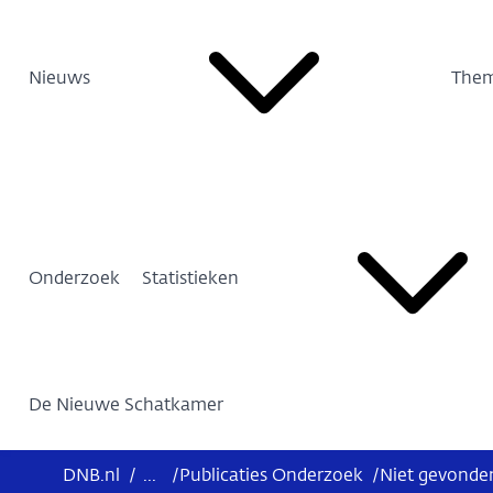
Nieuws
Them
Onderzoek
Statistieken
De Nieuwe Schatkamer
DNB.nl
/
...
/
Publicaties Onderzoek
/
Niet gevonde