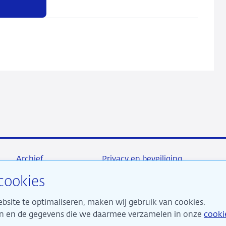
Archief
Privacy en beveiliging
cookies
bsite te optimaliseren, maken wij gebruik van cookies.
maken ons sterk voor financiële stabiliteit en dragen daarme
ken en de gegevens die we daarmee verzamelen in onze
cooki
 duurzame welvaart in Nederland.