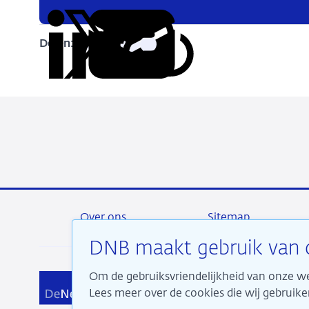
Delen:
Kopieer
Deel
Deel
Deel
Deel
deze
via
via
via
via
URL
LinkedIn
X
Facebook
e-
mail
Over ons
Sitemap
DNB maakt gebruik van 
Om de gebruiksvriendelijkheid van onze we
Wij 
Lees meer over de cookies die wij gebrui
aan