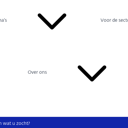
a's
Voor de sect
Over ons
n wat u zocht?