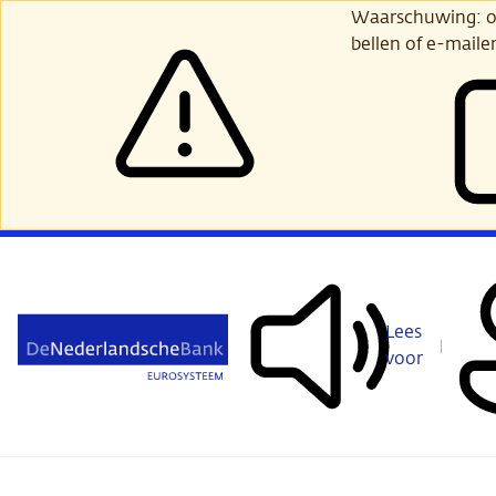
Ga
Waarschuwing: opl
verder
bellen of e-maile
naar
hoofdinhoud
Lees
voor