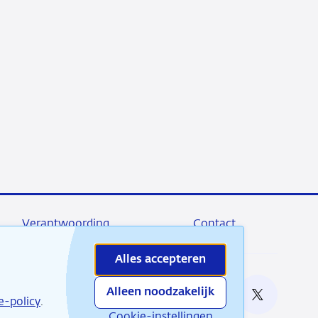
Verantwoording
Contact
Alles accepteren
Alleen noodzakelijk
e bij
e-policy
.
RSS
Instagram
Linkedin
X
Cookie-instellingen