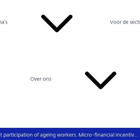
a's
Voor de sect
Over ons
Labour market participation of ageing workers. Micro-financial incentives and policy considerations