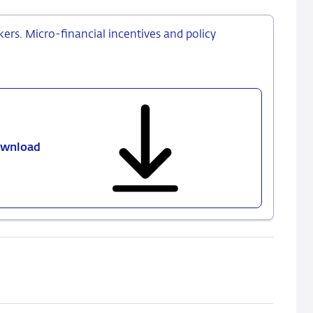
ers. Micro-financial incentives and policy
wnload
Labour
market
participation
of
ageing
workers.
Micro-
financial
incentives
and