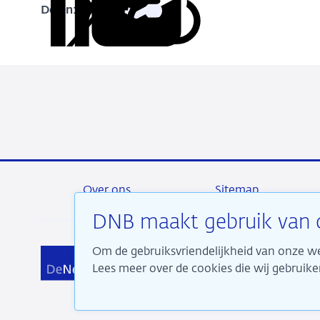
Delen:
Kopieer
Deel
Deel
Deel
Deel
deze
via
via
via
via
URL
LinkedIn
X
Facebook
e-
mail
Over ons
Sitemap
DNB maakt gebruik van 
Om de gebruiksvriendelijkheid van onze we
Wij 
Lees meer over de cookies die wij gebrui
aan