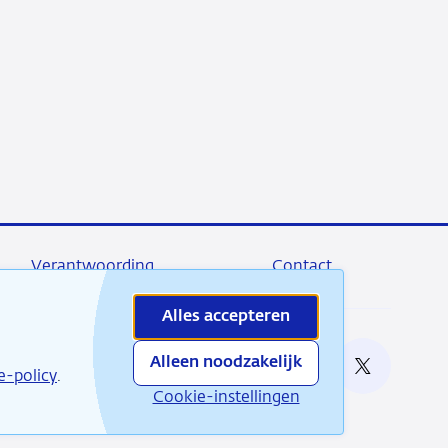
Verantwoording
Contact
Alles accepteren
Alleen noodzakelijk
e bij
e-policy
.
RSS
Instagram
Linkedin
X
Cookie-instellingen