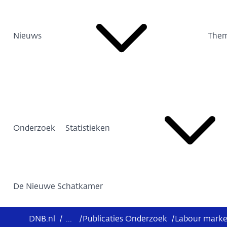
Nieuws
Them
Onderzoek
Statistieken
De Nieuwe Schatkamer
DNB.nl
/
...
/
Publicaties Onderzoek
/