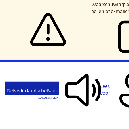
Ga
Waarschuwing: opl
verder
bellen of e-maile
naar
hoofdinhoud
Lees
voor