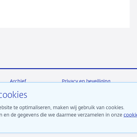
policy
considerations
Archief
Privacy en beveiliging
cookies
bsite te optimaliseren, maken wij gebruik van cookies.
maken ons sterk voor financiële stabiliteit en dragen daarme
ken en de gegevens die we daarmee verzamelen in onze
cooki
 duurzame welvaart in Nederland.